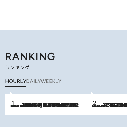
RANKING
ランキング
HOURLY
DAILY
WEEKLY
「最後に見られてよかった」上野動物園の東園パンダ舎が解体前に特別公開。8月16日まで延長されたパネル展と共に辿る“半世紀”のパンダ飼育《解体工事の図面あり》
11 Hours Ago
2026.8.7
「湘南乃風に憧れて」観客大盛上がりの“タオル回し”に、ラッパー顔負けの高速歌唱まで…さだまさし（74）のアグレッシブすぎる現在地