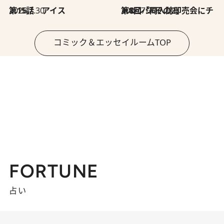
2026.7.30
第15話 アイス
2026.7.30
第8回「同人誌即売会にチャレンジ その2」
コミック＆エッセイルームTOP
FORTUNE
占い