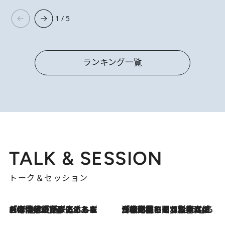
1 / 5
ランキング一覧
TALK & SESSION
トーク＆セッション
2026.8.3
「今後値上げがあるとすれば…」「リスクがあるのは今年の冬」エネルギー専門家が語る、ホルムズ海峡封鎖が家庭にもたらす“ある心配”
2026.8.3
「住宅建てられない…」「サーチャージ料の高値が続いている」ホルムズ海峡封鎖による影響はいつまで続く？《エネルギー専門家に聞く“どうなる日本の暮らし”》