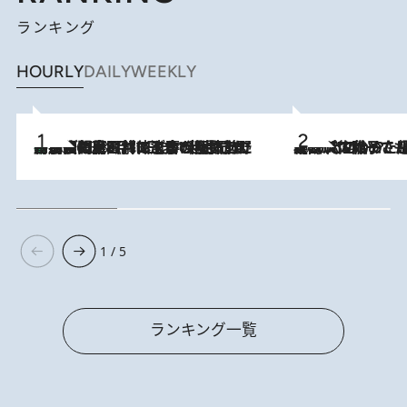
ランキング
HOURLY
DAILY
WEEKLY
「最後に見られてよかった」上野動物園の東園パンダ舎が解体前に特別公開。8月16日まで延長されたパネル展と共に辿る“半世紀”のパンダ飼育《解体工事の図面あり》
2026.8.8
2026.8.5
【阿川佐和子さんの年とる力】なぜ70代で始めた趣味は“こんなに楽しい”のか？ ピアノ、俳句…スランプに陥っても続けられる“ある秘訣”とは
1 / 5
ランキング一覧