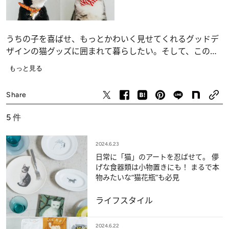
うちの子を喜ばせ、もっとかわいく見せてくれるグッドデ
ザインの猫グッズに囲まれて暮らしたい。そして、この夏
は猫好きを盛大にアピールできる猫アイテムでおしゃれを
もっと見る
して過ごしたい！ 個性豊かな5匹の猫とともにお届けし
ライフスタイル
ます。
Share
5
件
2024.6.23
日常に「猫」のアートを忍ばせて。 儚
げな食器類は小物置きにも！ まるで本
物みたいな“猫花瓶”も必見
ライフスタイル
2024.6.22