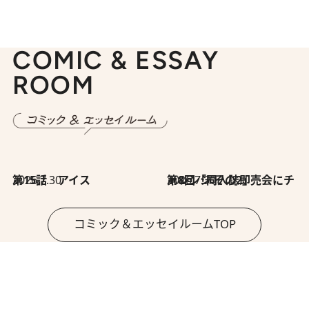
COMIC & ESSAY
ROOM
2026.7.30
第15話 アイス
2026.7.30
第8回「同人誌即売会にチャレンジ その2」
コミック＆エッセイルームTOP