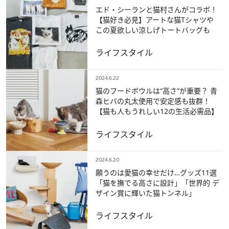
エド・シーランと猫村さんがコラボ！
【猫好き必見】アートな猫Tシャツや
この夏欲しい涼しげトートバッグも
ライフスタイル
2024.6.22
猫のフードボウルは“高さ”が重要？ 青
森ヒバの丸太使用で安定感も抜群！
【猫も人もうれしい12の生活必需品】
ライフスタイル
2024.6.20
願うのは愛猫の幸せだけ…グッズ11選
「猫を撫でる高さに設計」「世界的 デ
ザイン賞に輝いた猫トンネル」
ライフスタイル