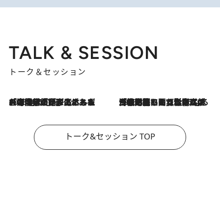
TALK & SESSION
トーク＆セッション
2026.8.3
「今後値上げがあるとすれば…」「リスクがあるのは今年の冬」エネルギー専門家が語る、ホルムズ海峡封鎖が家庭にもたらす“ある心配”
2026.8.3
「住宅建てられない…」「サーチャージ料の高値が続いている」ホルムズ海峡封鎖による影響はいつまで続く？《エネルギー専門家に聞く“どうなる日本の暮らし”》
トーク&セッション TOP