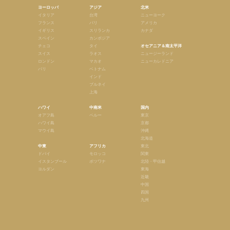
ヨーロッパ
アジア
北米
イタリア
台湾
ニューヨーク
フランス
バリ
アメリカ
イギリス
スリランカ
カナダ
スペイン
カンボジア
チェコ
タイ
オセアニア＆南太平洋
スイス
ラオス
ニュージーランド
ロンドン
マカオ
ニューカレドニア
パリ
ベトナム
インド
ブルネイ
上海
ハワイ
中南米
国内
オアフ島
ペルー
東京
ハワイ島
京都
マウイ島
沖縄
北海道
中東
アフリカ
東北
ドバイ
モロッコ
関東
イスタンブール
ボツワナ
北陸・甲信越
ヨルダン
東海
近畿
中国
四国
九州