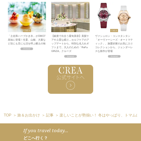
「土佐和ハーブかき氷」がOMO7
【銀座で出合う最旬美容】美髪ケ
ヴァシュロン・コンスタンタン
高知に登場！生姜、山椒、大葉な
アや上質な眠り…セルフケアのア
「オーヴァーシーズ・オートマテ
ど目にも舌にも涼を呼ぶ郷土の味
ップデートから、特別な名入れギ
ィック」。旅愛好家のお気に入り
フトまで。大人のための「ReFa
コレクションから、ジェンダーレ
GINZA」クルーズ
スな新作が登場
TOP
旅＆お出かけ
記事
楽しいことが勢揃い！ 冬はやっぱり、トマムに
If you travel today...
どこへ行く？