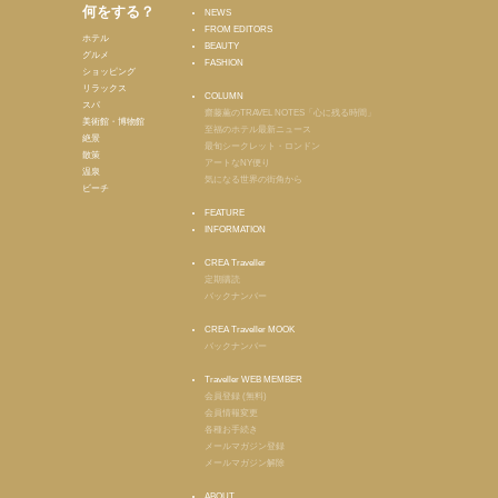
何をする？
NEWS
FROM EDITORS
ホテル
BEAUTY
グルメ
FASHION
ショッピング
リラックス
COLUMN
スパ
齋藤薫のTRAVEL NOTES「心に残る時間」
美術館・博物館
至福のホテル最新ニュース
絶景
最旬シークレット・ロンドン
散策
アートなNY便り
温泉
気になる世界の街角から
ビーチ
FEATURE
INFORMATION
CREA Traveller
定期購読
バックナンバー
CREA Traveller MOOK
バックナンバー
Traveller WEB MEMBER
会員登録 (無料)
会員情報変更
各種お手続き
メールマガジン登録
メールマガジン解除
ABOUT