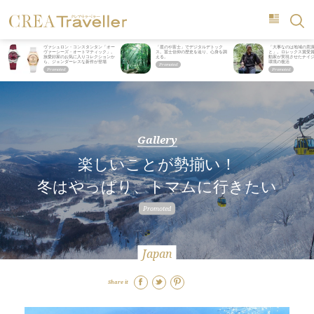
ヴァシュロン・コンスタンタン「オー
「星のや富士」でデジタルデトック
「大事なのは地域の意
ヴァーシーズ・オートマティック」。
ス。冨士信仰の歴史を辿り、心身を調
と」。ロレックス賞受
旅愛好家のお気に入りコレクションか
える。
動家が実現させたナイ
ら、ジェンダーレスな新作が登場
環境の復活
Gallery
楽しいことが勢揃い！
冬はやっぱり、トマムに行きたい
Japan
Share it