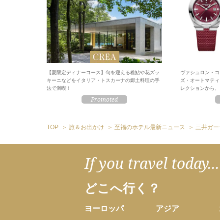
【夏限定ディナーコース】旬を迎える稚鮎や花ズッ
ヴァシュロン・コ
キーニなどをイタリア・トスカーナの郷土料理の手
ズ・オートマティ
法で満喫！
レクションから、
TOP
旅＆お出かけ
至福のホテル最新ニュース
三井ガー
If you travel today...
どこへ行く？
ヨーロッパ
アジア