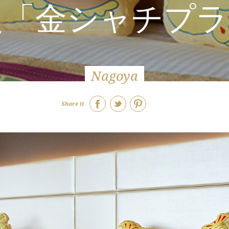
定「金シャチプ
Nagoya
Share it