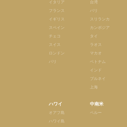
イタリア
台湾
フランス
バリ
イギリス
スリランカ
スペイン
カンボジア
チェコ
タイ
スイス
ラオス
ロンドン
マカオ
パリ
ベトナム
インド
ブルネイ
上海
ハワイ
中南米
オアフ島
ペルー
ハワイ島