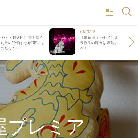
Culture
ッセイ・最終回】 最も深く
【齋藤 薫エッセイ】 本場で日本人
た旅の記憶は なぜ“死”にま
ラ歌手の舞台を 堪能する、格別の
なのだろう？
へ！
屋プレミア