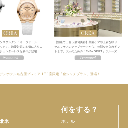
ンスタンタン「オーヴァーシー
【銀座で出合う最旬美容】美髪ケアや上質な眠り…
ック」。旅愛好家のお気に入りコ
セルフケアのアップデートから、特別な名入れギフ
ジェンダーレスな新作が登場
トまで。大人のための「ReFa GINZA」クルーズ
デンホテル名古屋プレミア 1日1室限定「金シャチプラン」登場！
何をする？
北米
ホテル