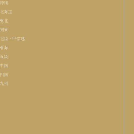
沖縄
北海道
東北
関東
北陸・甲信越
東海
近畿
中国
四国
九州