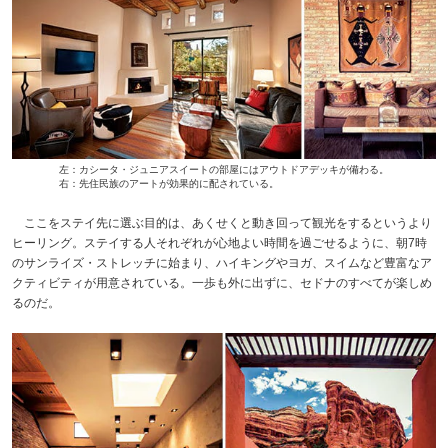
左：カシータ・ジュニアスイートの部屋にはアウトドアデッキが備わる。
右：先住民族のアートが効果的に配されている。
ここをステイ先に選ぶ目的は、あくせくと動き回って観光をするというより
ヒーリング。ステイする人それぞれが心地よい時間を過ごせるように、朝7時
のサンライズ・ストレッチに始まり、ハイキングやヨガ、スイムなど豊富なア
クティビティが用意されている。一歩も外に出ずに、セドナのすべてが楽しめ
るのだ。