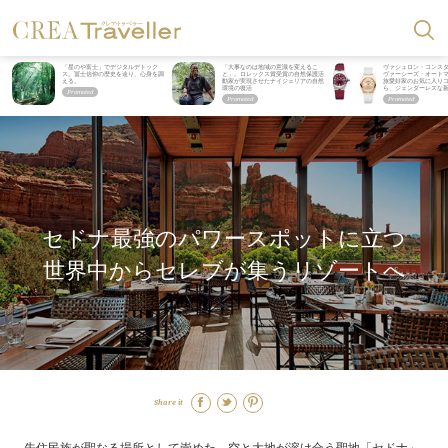
「星のや富士」でデジタルデトック
「大事なのは地域の意識を変えるこ
ヴァシュロン・コンス
ス。冨士信仰の歴史を辿り、心身を調
と」。ロレックス賞受賞の自然保護活
ヴァーシーズ・オート
える。
動家が実現させたナイジェリアの自然
旅愛好家のお気に入り
環境の復活
ら、ジェンダーレスな
セドナ最強のパワースポットに立つ
世界中からセレブが集うリゾートへ
Share it
先住民族が聖なる場所として崇めた、空と大地が溶け合う聖地「セドナ」。