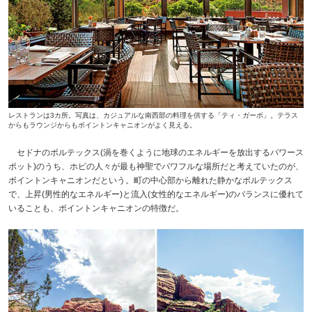
レストランは3カ所。写真は、カジュアルな南西部の料理を供する「ティ・ガーボ」。テラス
からもラウンジからもボイントンキャニオンがよく見える。
セドナのボルテックス(渦を巻くように地球のエネルギーを放出するパワース
ポット)のうち、ホピの人々が最も神聖でパワフルな場所だと考えていたのが、
ボイントンキャニオンだという。町の中心部から離れた静かなボルテックス
で、上昇(男性的なエネルギー)と流入(女性的なエネルギー)のバランスに優れて
いることも、ボイントンキャニオンの特徴だ。