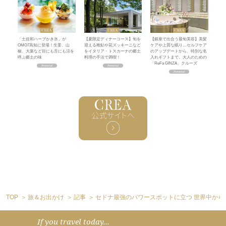
「土佐和ハーブかき氷」が
【夏限定ディナーコース】旬を
【銀座で出合う最旬美容】美髪
OMO7高知に登場！生姜、山
迎える稚鮎や花ズッキーニなど
ケアや上質な眠り…セルフケア
椒、大葉など目にも舌にも涼を
をイタリア・トスカーナの郷土
のアップデートから、特別な名
呼ぶ郷土の味
料理の手法で満喫！
入れギフトまで。大人のための
「ReFa GINZA」クルーズ
TOP
旅＆お出かけ
記事
セドナ最強のパワースポットに立つ 世界中から
If you travel today...