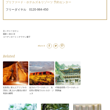
プリファード・ホテルズ＆リゾーツ 予約センター
フリーダイヤル 0120-984-450
文＝サトータケシ
撮影＝谷口 京
コーディネート＝ナウマン優子
Share it
Related
造形美に富んだアリゾナの
迫力のパワースポット 先
47都道府県パワースポット
渓谷に 真上から陽光が差す
住民の聖地ウルル‒カタ・ジ
関東編
奇跡の瞬間
ュタ