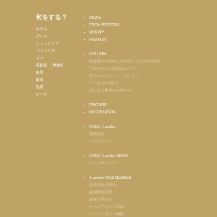
何をする？
NEWS
FROM EDITORS
ホテル
BEAUTY
グルメ
FASHION
ショッピング
リラックス
COLUMN
スパ
齋藤薫のTRAVEL NOTES「心に残る時間」
美術館・博物館
至福のホテル最新ニュース
絶景
最旬シークレット・ロンドン
散策
アートなNY便り
温泉
気になる世界の街角から
ビーチ
FEATURE
INFORMATION
CREA Traveller
定期購読
バックナンバー
CREA Traveller MOOK
バックナンバー
Traveller WEB MEMBER
会員登録 (無料)
会員情報変更
各種お手続き
メールマガジン登録
メールマガジン解除