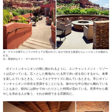
左：テラスや廊下にソファやチェアが置かれているので好きな角度からレッドロックを眺めら
れる。
右：開放的なティ・ガーボのテラス。
ボイントンキャニオンの懐に抱かれるように、エンチャントメント・リゾー
トは広がっている。広々とした敷地のいたる所で赤い岩を目にするから、食事
を楽しんでいるときも、ジムでエクササイズに励んでいるときも、常にボイン
トンキャニオンの存在を意識することになる。賑やかな中心地から離れている
こともあり、館内には静かでゆったりとした時間が流れている。世界中から癒
やしを求める人が集う、それが納得できる雰囲気だ。