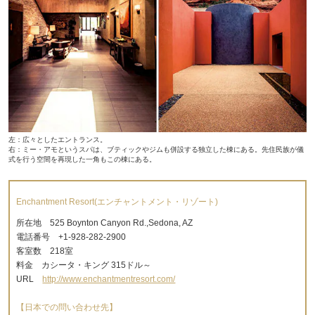
左：広々としたエントランス。
右：ミー・アモというスパは、ブティックやジムも併設する独立した棟にある。先住民族が儀
式を行う空間を再現した一角もこの棟にある。
Enchantment Resort(エンチャントメント・リゾート)
所在地 525 Boynton Canyon Rd.,Sedona, AZ
電話番号 +1-928-282-2900
客室数 218室
料金 カシータ・キング 315ドル～
URL
http://www.enchantmentresort.com/
【日本での問い合わせ先】