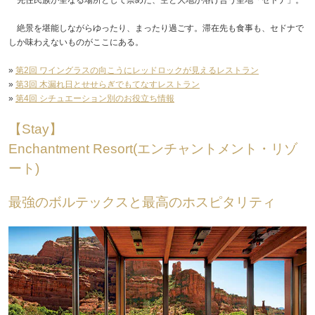
絶景を堪能しながらゆったり、まったり過ごす。滞在先も食事も、セドナで
しか味わえないものがここにある。
»
第2回 ワイングラスの向こうにレッドロックが見えるレストラン
»
第3回 木漏れ日とせせらぎでもてなすレストラン
»
第4回 シチュエーション別のお役立ち情報
【Stay】
Enchantment Resort(エンチャントメント・リゾ
ート)
最強のボルテックスと最高のホスピタリティ