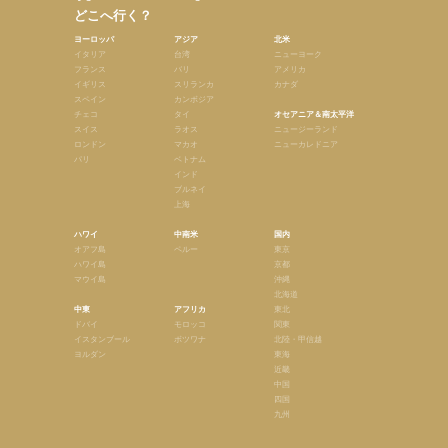
どこへ行く？
ヨーロッパ
アジア
北米
イタリア
台湾
ニューヨーク
フランス
バリ
アメリカ
イギリス
スリランカ
カナダ
スペイン
カンボジア
チェコ
タイ
オセアニア＆南太平洋
スイス
ラオス
ニュージーランド
ロンドン
マカオ
ニューカレドニア
パリ
ベトナム
インド
ブルネイ
上海
ハワイ
中南米
国内
オアフ島
ペルー
東京
ハワイ島
京都
マウイ島
沖縄
北海道
中東
アフリカ
東北
ドバイ
モロッコ
関東
イスタンブール
ボツワナ
北陸・甲信越
ヨルダン
東海
近畿
中国
四国
九州