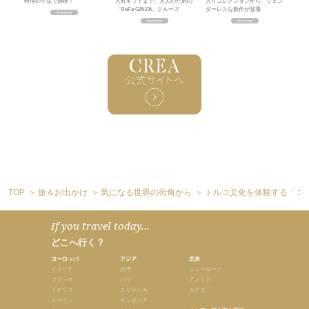
料理の手法で満喫！
入れギフトまで。大人のための
入りコレクションから、ジェン
「ReFa GINZA」クルーズ
ダーレスな新作が登場
TOP
旅＆お出かけ
気になる世界の街角から
トルコ文化を体験する「コ
If you travel today...
どこへ行く？
ヨーロッパ
アジア
北米
イタリア
台湾
ニューヨーク
フランス
バリ
アメリカ
イギリス
スリランカ
カナダ
スペイン
カンボジア