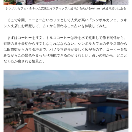
シンボルカフェ・タキシム支店はイスティクラル通りからのびるAyhan Işık通り沿いにある
そこで今回、コーヒー占いカフェとして人気が高い「シンボルカフェ」タキ
シム支店にお邪魔して、古くから伝わるこの占いを体験してみた。
まずはコーヒーを注文。トルココーヒーは粉を水で煮出して作る関係から、
砂糖の量を最初から注文しなければならない。シンボルカフェのテラス階から
は旧市街からガラタ塔まで、パノラマ絶景が美しく広がるので、コーヒーを飲
みながらこの景色をまったり堪能できるのがうれしい。占いの前から、どこと
なく心が癒される情景だ。