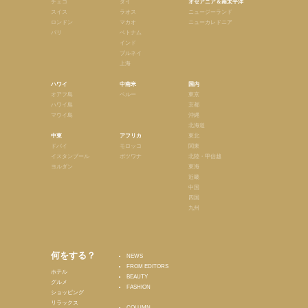
チェコ
タイ
オセアニア＆南太平洋
スイス
ラオス
ニュージーランド
ロンドン
マカオ
ニューカレドニア
パリ
ベトナム
インド
ブルネイ
上海
ハワイ
中南米
国内
オアフ島
ペルー
東京
ハワイ島
京都
マウイ島
沖縄
北海道
中東
アフリカ
東北
ドバイ
モロッコ
関東
イスタンブール
ボツワナ
北陸・甲信越
ヨルダン
東海
近畿
中国
四国
九州
何をする？
NEWS
FROM EDITORS
ホテル
BEAUTY
グルメ
FASHION
ショッピング
リラックス
COLUMN