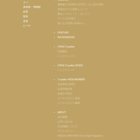
スパ
齋藤薫のTRAVEL NOTES「心に残る時間」
美術館・博物館
至福のホテル最新ニュース
絶景
最旬シークレット・ロンドン
散策
アートなNY便り
温泉
気になる世界の街角から
ビーチ
FEATURE
INFORMATION
CREA Traveller
定期購読
バックナンバー
CREA Traveller MOOK
バックナンバー
Traveller WEB MEMBER
会員登録 (無料)
会員情報変更
各種お手続き
メールマガジン登録
メールマガジン解除
ABOUT
会社概要
お問い合わせ
広告掲載について
サイトポリシー
MEIDA OVERVIEW (For English Speaker)