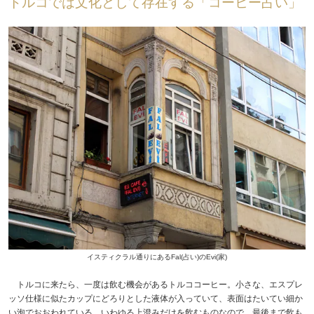
トルコでは文化として存在する「コーヒー占い」
イスティクラル通りにあるFal(占い)のEvi(家)
トルコに来たら、一度は飲む機会があるトルココーヒー。小さな、エスプレ
ッソ仕様に似たカップにどろりとした液体が入っていて、表面はたいてい細か
い泡でおおわれている。いわゆる上澄みだけを飲むものなので、最後まで飲も