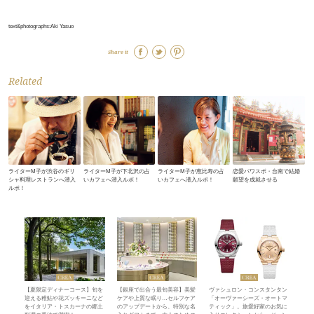
text&photographs:Aki Yasuo
Share it
Related
ライターM子が渋谷のギリ
ライターM子が下北沢の占
ライターM子が恵比寿の占
恋愛パワスポ・台南で結婚
シャ料理レストランへ潜入
いカフェへ潜入ルポ！
いカフェへ潜入ルポ！
願望を成就させる
ルポ！
【夏限定ディナーコース】旬を
【銀座で出合う最旬美容】美髪
ヴァシュロン・コンスタンタン
迎える稚鮎や花ズッキーニなど
ケアや上質な眠り…セルフケア
「オーヴァーシーズ・オートマ
をイタリア・トスカーナの郷土
のアップデートから、特別な名
ティック」。旅愛好家のお気に