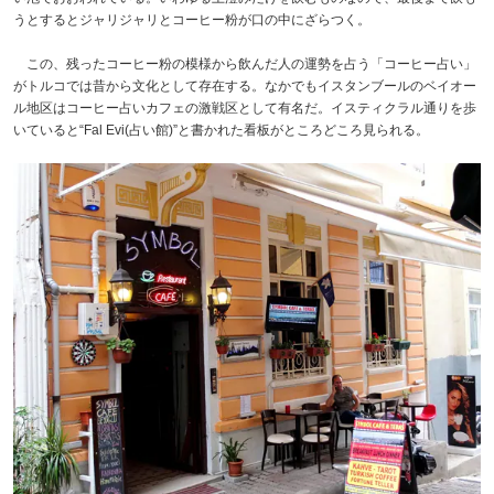
うとするとジャリジャリとコーヒー粉が口の中にざらつく。
この、残ったコーヒー粉の模様から飲んだ人の運勢を占う「コーヒー占い」
がトルコでは昔から文化として存在する。なかでもイスタンブールのベイオー
ル地区はコーヒー占いカフェの激戦区として有名だ。イスティクラル通りを歩
いていると“Fal Evi(占い館)”と書かれた看板がところどころ見られる。