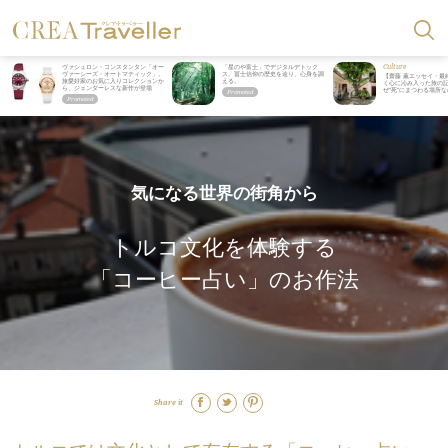
Culture
ヴァシュロン・コンスタンタン「オー
「星のや富士」でデジタルデトック
ヴァーシーズ・オートマティック」。
ス。冨士信仰の歴史を辿り、心身を調
【齋藤 薫エッセイ・最
旅愛好家のお気に入りコレクションか
える。
く心に沁み入った旅の記
ら、ジェンダーレスな新作が登場
ぜ“死”にまつわる場所
気になる世界の街角から
トルコ文化を体験する
「コーヒー占い」のお作法
Share it