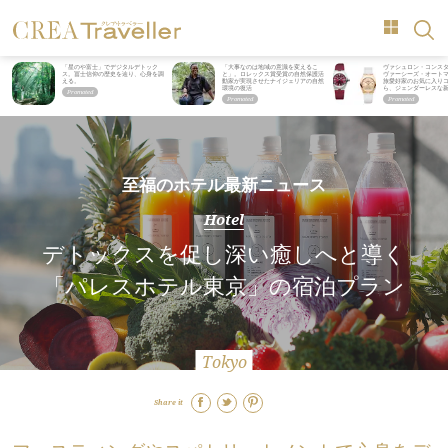
「星のや富士」でデジタルデトック
「大事なのは地域の意識を変えるこ
ヴァシュロン・コンス
ス。冨士信仰の歴史を辿り、心身を調
と」。ロレックス賞受賞の自然保護活
ヴァーシーズ・オート
える。
動家が実現させたナイジェリアの自然
旅愛好家のお気に入り
環境の復活
ら、ジェンダーレスな
至福のホテル最新ニュース
Hotel
デトックスを促し深い癒しへと導く
「パレスホテル東京」の宿泊プラン
Tokyo
Share it