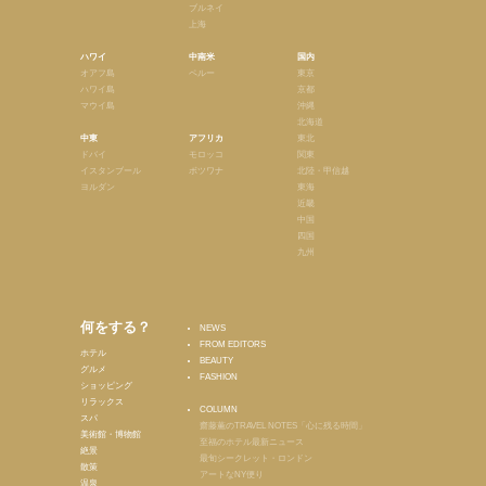
ブルネイ
上海
ハワイ
中南米
国内
オアフ島
ペルー
東京
ハワイ島
京都
マウイ島
沖縄
北海道
中東
アフリカ
東北
ドバイ
モロッコ
関東
イスタンブール
ボツワナ
北陸・甲信越
ヨルダン
東海
近畿
中国
四国
九州
何をする？
NEWS
FROM EDITORS
ホテル
BEAUTY
グルメ
FASHION
ショッピング
リラックス
COLUMN
スパ
齋藤薫のTRAVEL NOTES「心に残る時間」
美術館・博物館
至福のホテル最新ニュース
絶景
最旬シークレット・ロンドン
散策
アートなNY便り
温泉