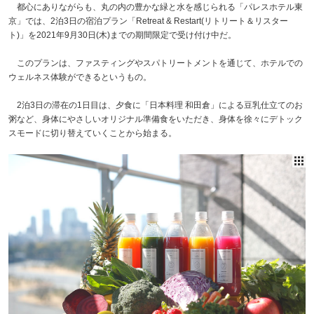
都心にありながらも、丸の内の豊かな緑と水を感じられる「パレスホテル東
京」では、2泊3日の宿泊プラン「Retreat & Restart(リトリート＆リスター
ト)」を2021年9月30日(木)までの期間限定で受け付け中だ。
このプランは、ファスティングやスパトリートメントを通じて、ホテルでの
ウェルネス体験ができるというもの。
2泊3日の滞在の1日目は、夕食に「日本料理 和田倉」による豆乳仕立てのお
粥など、身体にやさしいオリジナル準備食をいただき、身体を徐々にデトック
スモードに切り替えていくことから始まる。