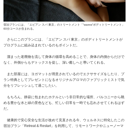
宿泊プランには、「エビアン スパ 東京」のトリートメント「“warew”ボディトリートメント」
60分コースが含まれる。
さらにこのプランには、「エビアン スパ 東京」のボディトリートメントが
プログラムに組み込まれているのもポイントだ。
溜まった老廃物を流して身体の循環を高めることで、身体の内側からだけで
なく、外側からもデトックスを促し、深い癒しへと導いてくれる。
また部屋には、ヨガマットが用意されているのでエクササイズをしたり、プ
ラン特典としてプレゼントになるオリジナルアロマのファブリックミストで気
分をリフレッシュして過ごしたい。
もちろん、静寂に包まれたホテルという非日常的な場所、バルコニーから眺
める豊かな水と緑の景色なども、忙しい日常を一時でも忘れさせてくれるはず
だ。
健康的で安心安全な生活が改めて見直される今、ウェルネスに特化したこの
宿泊プラン「Retreat & Restart」を利用して、リモートワークやニューノーマ