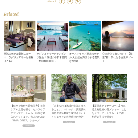
Share it
Related
至福のホテル最新ニュー
ラグジュアリーグランピン
オーストラリア至高のホテ
心と身体を癒したい！ 【厳
ス ラグジュアリーな情報
グ誕生！ 海辺の非日常空間
ル 大自然を満喫できる贅沢
選6軒】気になる温泉リゾー
はこちら
「MOROISOSO」
な宿9選
ト
【銀座で出合う最旬美容】美髪
「大事なのは地域の意識を変え
【夏限定ディナーコース】旬を
ケアや上質な眠り…セルフケア
ること」。ロレックス賞受賞の
迎える稚鮎や花ズッキーニなど
のアップデートから、特別な名
自然保護活動家が実現させたナ
をイタリア・トスカーナの郷土
入れギフトまで。大人のための
イジェリアの自然環境の復活
料理の手法で満喫！
「ReFa GINZA」クルーズ