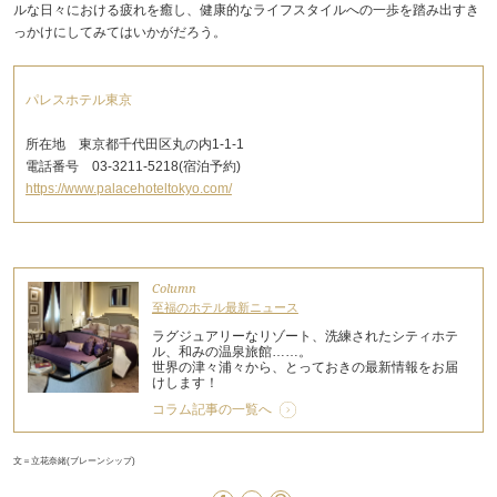
ルな日々における疲れを癒し、健康的なライフスタイルへの一歩を踏み出すき
っかけにしてみてはいかがだろう。
パレスホテル東京
所在地 東京都千代田区丸の内1-1-1
電話番号 03-3211-5218(宿泊予約)
https://www.palacehoteltokyo.com/
Column
至福のホテル最新ニュース
ラグジュアリーなリゾート、洗練されたシティホテ
ル、和みの温泉旅館……。
世界の津々浦々から、とっておきの最新情報をお届
けします！
コラム記事の一覧へ
文＝立花奈緒(ブレーンシップ)