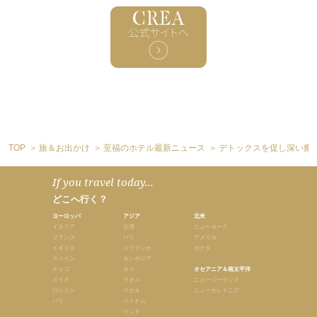
TOP
旅＆お出かけ
至福のホテル最新ニュース
デトックスを促し深い癒
If you travel today...
どこへ行く？
ヨーロッパ
アジア
北米
イタリア
台湾
ニューヨーク
フランス
バリ
アメリカ
イギリス
スリランカ
カナダ
スペイン
カンボジア
チェコ
タイ
オセアニア＆南太平洋
スイス
ラオス
ニュージーランド
ロンドン
マカオ
ニューカレドニア
パリ
ベトナム
インド