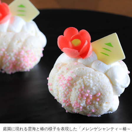
、庭園に現れる雲海と椿の様子を表現した「メレンゲシャンティ～椿～」