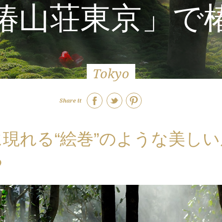
椿山荘東京」で
Tokyo
Share it
現れる“絵巻”のような美しい
る