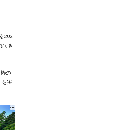
202
れてき
“椿の
」を実