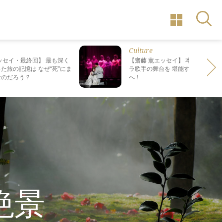
Culture
ッセイ・最終回】 最も深く
【齋藤 薫エッセイ】 本場で日本人
た旅の記憶は なぜ“死”にま
ラ歌手の舞台を 堪能する、格別の
なのだろう？
へ！
絶景