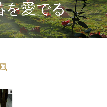
椿を愛でる
風