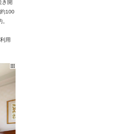
続き開
100
的。
利用