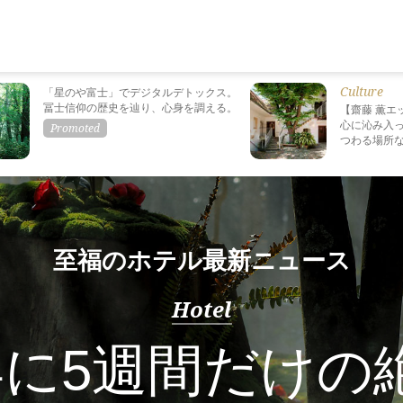
Culture
「星のや富士」でデジタルデトックス。
冨士信仰の歴史を辿り、心身を調える。
【齋藤 薫エ
心に沁み入っ
つわる場所
至福のホテル最新ニュース
Hotel
年に5週間だけの