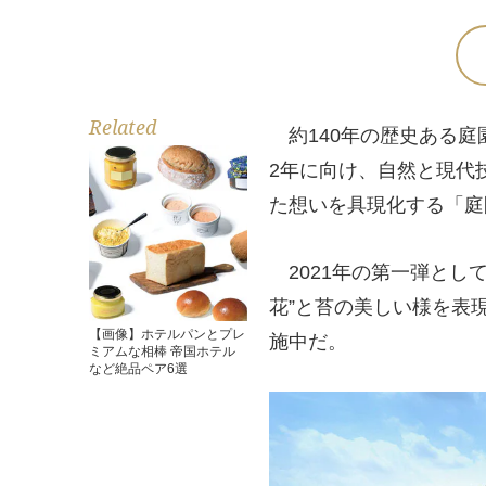
Related
約140年の歴史ある庭
2年に向け、自然と現代
た想いを具現化する「庭
2021年の第一弾として
花”と苔の美しい様を表
【画像】ホテルパンとプレ
施中だ。
ミアムな相棒 帝国ホテル
など絶品ペア6選