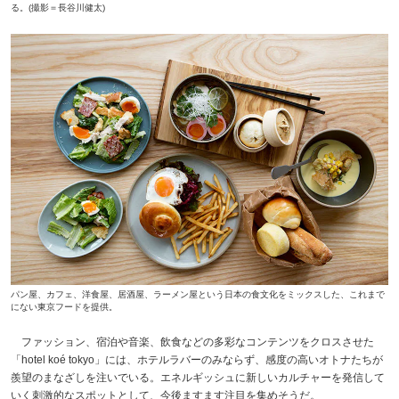
る。(撮影＝長谷川健太)
パン屋、カフェ、洋食屋、居酒屋、ラーメン屋という日本の食文化をミックスした、これまで
にない東京フードを提供。
ファッション、宿泊や音楽、飲食などの多彩なコンテンツをクロスさせた
「hotel koé tokyo」には、ホテルラバーのみならず、感度の高いオトナたちが
羨望のまなざしを注いでいる。エネルギッシュに新しいカルチャーを発信して
いく刺激的なスポットとして、今後ますます注目を集めそうだ。