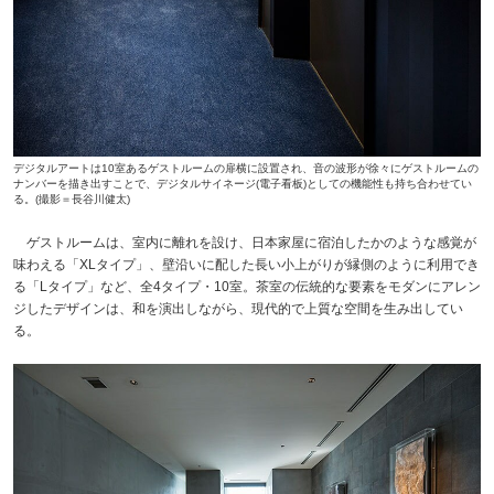
デジタルアートは10室あるゲストルームの扉横に設置され、音の波形が徐々にゲストルームの
ナンバーを描き出すことで、デジタルサイネージ(電子看板)としての機能性も持ち合わせてい
る。(撮影＝長谷川健太)
ゲストルームは、室内に離れを設け、日本家屋に宿泊したかのような感覚が
味わえる「XLタイプ」、壁沿いに配した長い小上がりが縁側のように利用でき
る「Lタイプ」など、全4タイプ・10室。茶室の伝統的な要素をモダンにアレン
ジしたデザインは、和を演出しながら、現代的で上質な空間を生み出してい
る。