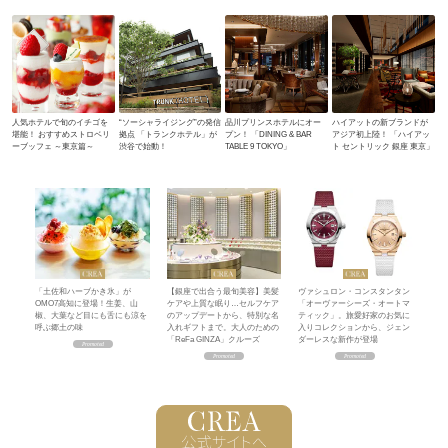
人気ホテルで旬のイチゴを
“ソーシャライジング”の発信
品川プリンスホテルにオー
ハイアットの新ブランドが
堪能！ おすすめストロベリ
拠点 「トランクホテル」が
プン！ 「DINING & BAR
アジア初上陸！ 「ハイアッ
ーブッフェ ～東京篇～
渋谷で始動！
TABLE 9 TOKYO」
ト セントリック 銀座 東京」
「土佐和ハーブかき氷」が
【銀座で出合う最旬美容】美髪
ヴァシュロン・コンスタンタン
OMO7高知に登場！生姜、山
ケアや上質な眠り…セルフケア
「オーヴァーシーズ・オートマ
椒、大葉など目にも舌にも涼を
のアップデートから、特別な名
ティック」。旅愛好家のお気に
呼ぶ郷土の味
入れギフトまで。大人のための
入りコレクションから、ジェン
「ReFa GINZA」クルーズ
ダーレスな新作が登場