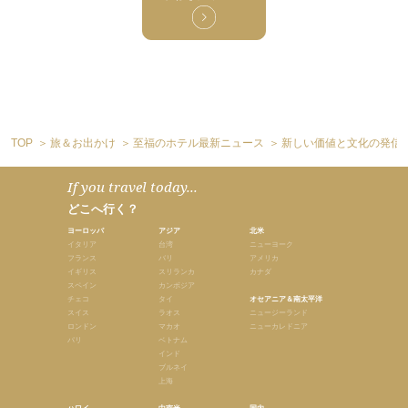
TOP
旅＆お出かけ
至福のホテル最新ニュース
新しい価値と文化の発信基地 「
If you travel today...
どこへ行く？
ヨーロッパ
アジア
北米
イタリア
台湾
ニューヨーク
フランス
バリ
アメリカ
イギリス
スリランカ
カナダ
スペイン
カンボジア
チェコ
タイ
オセアニア＆南太平洋
スイス
ラオス
ニュージーランド
ロンドン
マカオ
ニューカレドニア
パリ
ベトナム
インド
ブルネイ
上海