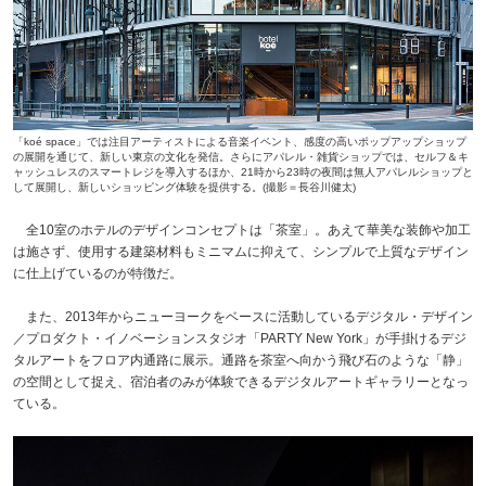
「koé space」では注目アーティストによる音楽イベント、感度の高いポップアップショップ
の展開を通じて、新しい東京の文化を発信。さらにアパレル・雑貨ショップでは、セルフ＆キ
ャッシュレスのスマートレジを導入するほか、21時から23時の夜間は無人アパレルショップと
して展開し、新しいショッピング体験を提供する。(撮影＝長谷川健太)
全10室のホテルのデザインコンセプトは「茶室」。あえて華美な装飾や加工
は施さず、使用する建築材料もミニマムに抑えて、シンプルで上質なデザイン
に仕上げているのが特徴だ。
また、2013年からニューヨークをベースに活動しているデジタル・デザイン
／プロダクト・イノベーションスタジオ「PARTY New York」が手掛けるデジ
タルアートをフロア内通路に展示。通路を茶室へ向かう飛び石のような「静」
の空間として捉え、宿泊者のみが体験できるデジタルアートギャラリーとなっ
ている。