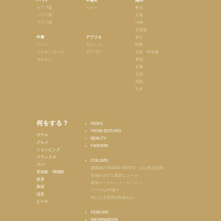
ハワイ
中南米
国内
オアフ島
ペルー
東京
ハワイ島
京都
マウイ島
沖縄
北海道
中東
アフリカ
東北
ドバイ
モロッコ
関東
イスタンブール
ボツワナ
北陸・甲信越
ヨルダン
東海
近畿
中国
四国
九州
何をする？
NEWS
FROM EDITORS
ホテル
BEAUTY
グルメ
FASHION
ショッピング
リラックス
COLUMN
スパ
齋藤薫のTRAVEL NOTES「心に残る時間」
美術館・博物館
至福のホテル最新ニュース
絶景
最旬シークレット・ロンドン
散策
アートなNY便り
温泉
気になる世界の街角から
ビーチ
FEATURE
INFORMATION