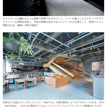
ゲストルームの離れのような感覚で利用できるラウンジ。トーンを落としたライティングでプ
ライベートな空間を演出し、渋谷の喧噪を忘れてゆったりくつろげる場として、宿泊ゲストに
開放される。(撮影＝長谷川健太)
代官山で人気のフレンチレストラン「Ata(アタ)」の掛川哲司シェフがプロデュースする、1Fの
「koé lobby」。ホテルの宿泊ゲストはここでパンブッフェとドリンクバーの朝食がいただけ