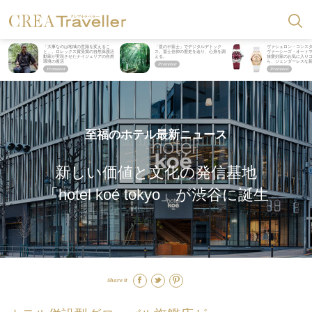
「大事なのは地域の意識を変えるこ
「星のや富士」でデジタルデトック
ヴァシュロン・コンス
と」。ロレックス賞受賞の自然保護活
ス。冨士信仰の歴史を辿り、心身を調
ヴァーシーズ・オート
動家が実現させたナイジェリアの自然
える。
旅愛好家のお気に入り
環境の復活
ら、ジェンダーレスな
至福のホテル最新ニュース
新しい価値と文化の発信基地
「hotel koé tokyo」が渋谷に誕生
Share it