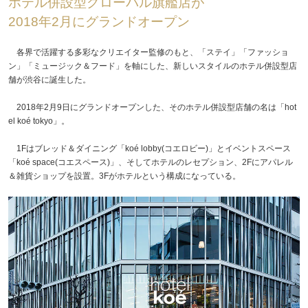
ホテル併設型グローバル旗艦店が
2018年2月にグランドオープン
各界で活躍する多彩なクリエイター監修のもと、「ステイ」「ファッショ
ン」「ミュージック＆フード」を軸にした、新しいスタイルのホテル併設型店
舗が渋谷に誕生した。
2018年2月9日にグランドオープンした、そのホテル併設型店舗の名は「hot
el koé tokyo」。
1Fはブレッド＆ダイニング「koé lobby(コエロビー)」とイベントスペース
「koé space(コエスペース)」、そしてホテルのレセプション、2Fにアパレル
＆雑貨ショップを設置。3Fがホテルという構成になっている。