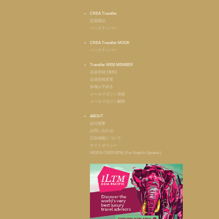
CREA Traveller
定期購読
バックナンバー
CREA Traveller MOOK
バックナンバー
Traveller WEB MEMBER
会員登録 (無料)
会員情報変更
各種お手続き
メールマガジン登録
メールマガジン解除
ABOUT
会社概要
お問い合わせ
広告掲載について
サイトポリシー
MEIDA OVERVIEW (For English Speaker)