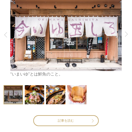
“いまいゆ”とは鮮魚のこと。
記事を読む