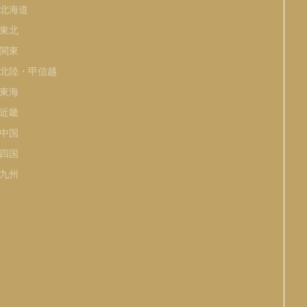
北海道
東北
関東
北陸・甲信越
東海
近畿
中国
四国
九州