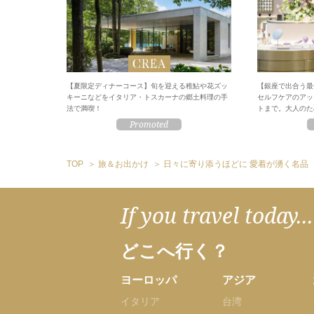
【夏限定ディナーコース】旬を迎える稚鮎や花ズッ
【銀座で出合う最
キーニなどをイタリア・トスカーナの郷土料理の手
セルフケアのアッ
法で満喫！
トまで。大人のため
TOP
旅＆お出かけ
日々に寄り添うほどに 愛着が湧く名品
If you travel today...
どこへ行く？
ヨーロッパ
アジア
イタリア
台湾