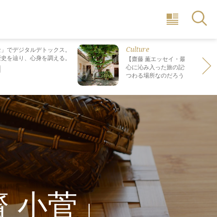
Culture
士」でデジタルデトックス。
歴史を辿り、心身を調える。
【齋藤 薫エッセイ・最終回】 最も
心に沁み入った旅の記憶は なぜ“死
つわる場所なのだろう？
 小菅」