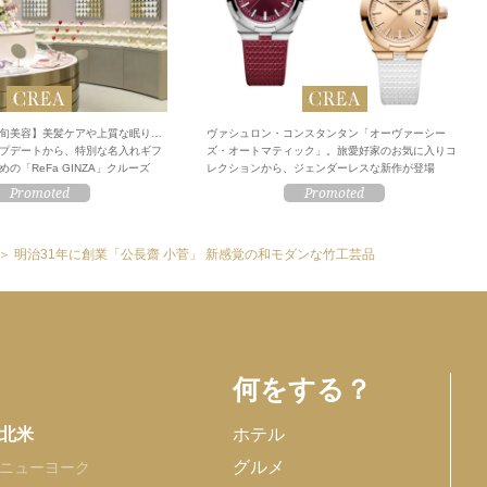
旬美容】美髪ケアや上質な眠り…
ヴァシュロン・コンスタンタン「オーヴァーシー
プデートから、特別な名入れギフ
ズ・オートマティック」。旅愛好家のお気に入りコ
の「ReFa GINZA」クルーズ
レクションから、ジェンダーレスな新作が登場
明治31年に創業「公長齋 小菅」 新感覚の和モダンな竹工芸品
何をする？
北米
ホテル
グルメ
ニューヨーク