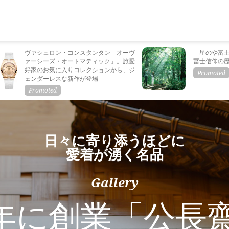
ヴァシュロン・コンスタンタン「オーヴ
「星のや富
ァーシーズ・オートマティック」。旅愛
冨士信仰の
好家のお気に入りコレクションから、ジ
ェンダーレスな新作が登場
日々に寄り添うほどに
愛着が湧く名品
Gallery
1年に創業「公長齋