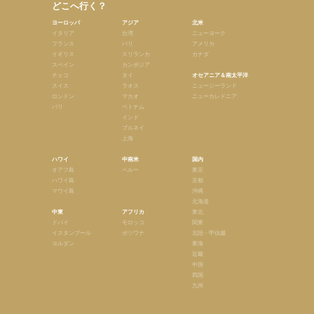
どこへ行く？
ヨーロッパ
アジア
北米
イタリア
台湾
ニューヨーク
フランス
バリ
アメリカ
イギリス
スリランカ
カナダ
スペイン
カンボジア
チェコ
タイ
オセアニア＆南太平洋
スイス
ラオス
ニュージーランド
ロンドン
マカオ
ニューカレドニア
パリ
ベトナム
インド
ブルネイ
上海
ハワイ
中南米
国内
オアフ島
ペルー
東京
ハワイ島
京都
マウイ島
沖縄
北海道
中東
アフリカ
東北
ドバイ
モロッコ
関東
イスタンブール
ボツワナ
北陸・甲信越
ヨルダン
東海
近畿
中国
四国
九州