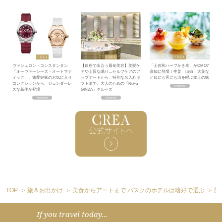
ヴァシュロン・コンスタンタン
【銀座で出合う最旬美容】美髪ケ
「土佐和ハーブかき氷」がOMO7
「オーヴァーシーズ・オートマテ
アや上質な眠り…セルフケアのア
高知に登場！生姜、山椒、大葉な
ィック」。旅愛好家のお気に入り
ップデートから、特別な名入れギ
ど目にも舌にも涼を呼ぶ郷土の味
コレクションから、ジェンダーレ
フトまで。大人のための「ReFa
スな新作が登場
GINZA」クルーズ
TOP
旅＆お出かけ
美食からアートまで バスクのホテルは嗜好で選ぶ
歴
If you travel today...