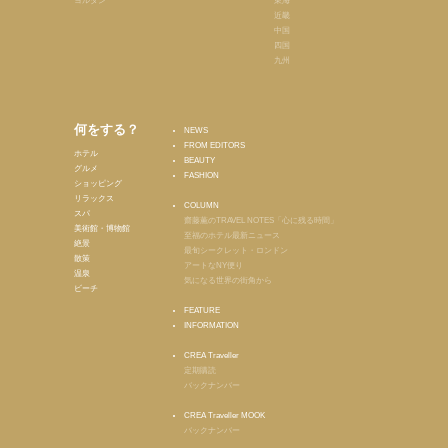
ヨルダン
東海
近畿
中国
四国
九州
何をする？
NEWS
FROM EDITORS
ホテル
BEAUTY
グルメ
FASHION
ショッピング
リラックス
COLUMN
スパ
齋藤薫のTRAVEL NOTES「心に残る時間」
美術館・博物館
至福のホテル最新ニュース
絶景
最旬シークレット・ロンドン
散策
アートなNY便り
温泉
気になる世界の街角から
ビーチ
FEATURE
INFORMATION
CREA Traveller
定期購読
バックナンバー
CREA Traveller MOOK
バックナンバー