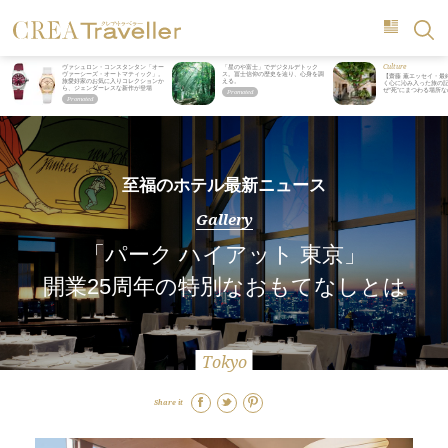
Culture
ヴァシュロン・コンスタンタン「オー
「星のや富士」でデジタルデトック
ヴァーシーズ・オートマティック」。
ス。冨士信仰の歴史を辿り、心身を調
【齋藤 薫エッセイ・最
旅愛好家のお気に入りコレクションか
える。
く心に沁み入った旅の記
ら、ジェンダーレスな新作が登場
ぜ“死”にまつわる場所
至福のホテル最新ニュース
Gallery
「パーク ハイアット 東京」
開業25周年の特別なおもてなしとは
Tokyo
Share it