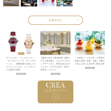
記事を読む
ヴァシュロン・コンスタンタン
【銀座で出合う最旬美容】美髪ケ
「土佐和ハーブかき氷」がOMO7
「オーヴァーシーズ・オートマテ
アや上質な眠り…セルフケアのア
高知に登場！生姜、山椒、大葉な
ィック」。旅愛好家のお気に入り
ップデートから、特別な名入れギ
ど目にも舌にも涼を呼ぶ郷土の味
コレクションから、ジェンダーレ
フトまで。大人のための「ReFa
スな新作が登場
GINZA」クルーズ