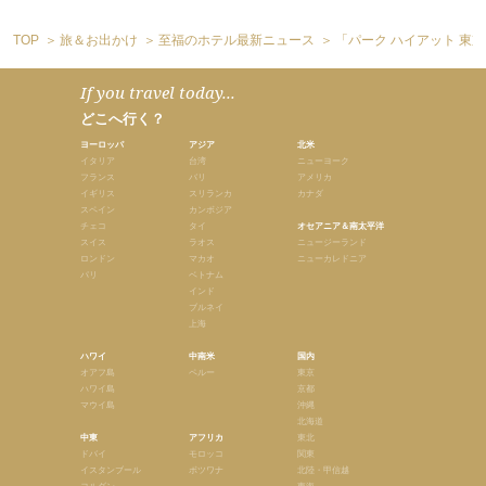
TOP
旅＆お出かけ
至福のホテル最新ニュース
「パーク ハイアット 東
If you travel today...
どこへ行く？
ヨーロッパ
アジア
北米
イタリア
台湾
ニューヨーク
フランス
バリ
アメリカ
イギリス
スリランカ
カナダ
スペイン
カンボジア
チェコ
タイ
オセアニア＆南太平洋
スイス
ラオス
ニュージーランド
ロンドン
マカオ
ニューカレドニア
パリ
ベトナム
インド
ブルネイ
上海
ハワイ
中南米
国内
オアフ島
ペルー
東京
ハワイ島
京都
マウイ島
沖縄
北海道
中東
アフリカ
東北
ドバイ
モロッコ
関東
イスタンブール
ボツワナ
北陸・甲信越