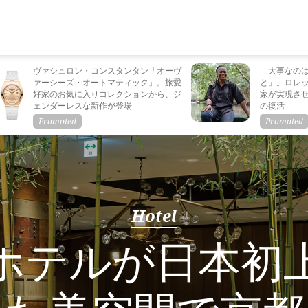
ヴァシュロン・コンスタンタン「オーヴ
「大事なの
ァーシーズ・オートマティック」。旅愛
と」。ロレ
好家のお気に入りコレクションから、ジ
家が実現さ
ェンダーレスな新作が登場
の復活
Hotel
ホテルが日本初