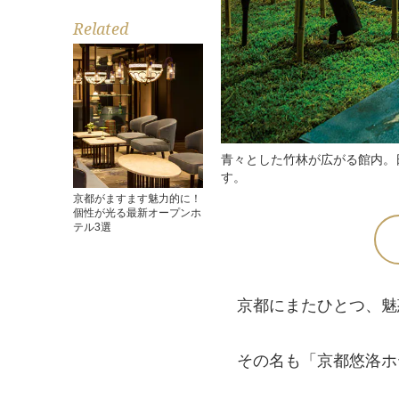
Related
青々とした竹林が広がる館内。
す。
京都がますます魅力的に！
個性が光る最新オープンホ
テル3選
京都にまたひとつ、魅
その名も「京都悠洛ホテ