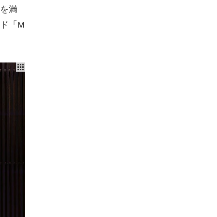
を満
ド「M