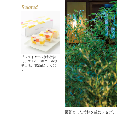
Related
「ジェイアール京都伊勢
丹」手土産10選 コラボや
初出店、限定品がいっぱ
い！
鬱蒼とした竹林を望むレセプシ