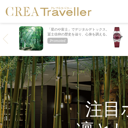
「星のや富士」でデジタルデトックス。
冨士信仰の歴史を辿り、心身を調える。
注目