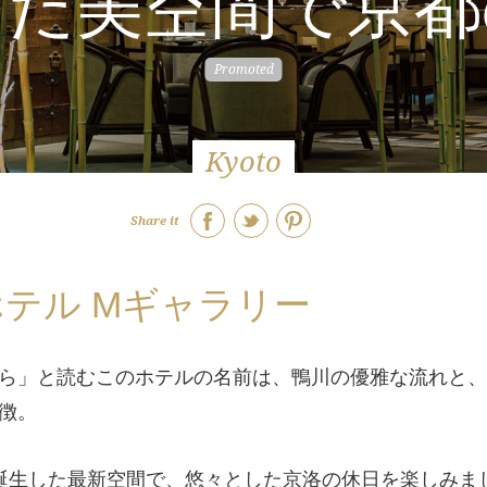
した美空間で京都
Kyoto
Share it
テル Mギャラリー
ら」と読むこのホテルの名前は、鴨川の優雅な流れと、
徴。
)に誕生した最新空間で、悠々とした京洛の休日を楽しみま