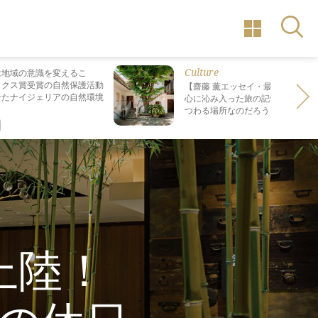
Culture
は地域の意識を変えるこ
ックス賞受賞の自然保護活動
【齋藤 薫エッセイ・最終回】 最も
せたナイジェリアの自然環境
心に沁み入った旅の記憶は なぜ“死
つわる場所なのだろう？
上陸！