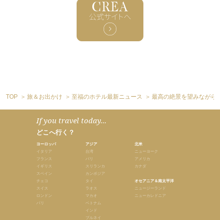
TOP
旅＆お出かけ
至福のホテル最新ニュース
最高の絶景を望みながら
If you travel today...
どこへ行く？
ヨーロッパ
アジア
北米
イタリア
台湾
ニューヨーク
フランス
バリ
アメリカ
イギリス
スリランカ
カナダ
スペイン
カンボジア
チェコ
タイ
オセアニア＆南太平洋
スイス
ラオス
ニュージーランド
ロンドン
マカオ
ニューカレドニア
パリ
ベトナム
インド
ブルネイ