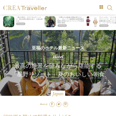
「星のや富士」でデジタルデトック
「大事なのは地域の意識を変えるこ
ヴァシュロン・コンス
ス。冨士信仰の歴史を辿り、心身を調
と」。ロレックス賞受賞の自然保護活
ヴァーシーズ・オート
える。
動家が実現させたナイジェリアの自然
旅愛好家のお気に入り
環境の復活
ら、ジェンダーレスな
至福のホテル最新ニュース
Hotel
最高の絶景を望みながら堪能する
「星野リゾート」夏のおいしい朝食
Japan
Share it