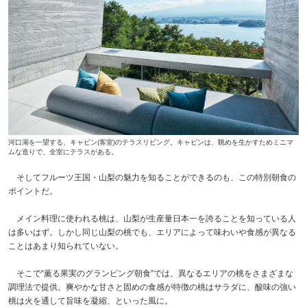
河口湖を一望する、キャビン(客室)のテラスリビング。キャビンは、眺めを生かすためミニマ
ムな造りで、全室にテラスがある。
そしてフルーツ王国・山梨の魅力を知ることができるのも、この特別朝食の
ポイントだ。
メイン料理に使われる桃は、山梨が生産量日本一を誇ることを知っている人
は多いはず。しかし同じ山梨の桃でも、エリアによって味わいや食感が異なる
ことはあまり知られていない。
そこで“薫る果実のグランピング朝食”では、異なるエリアの桃をさまざまな
調理法で提供。爽やかな甘さと固めの食感が特徴の桃はサラダに、酸味の強い
桃は火を通して旨味を凝縮、といった風に。