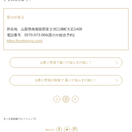
星のや富士
所在地 山梨県南都留郡富士河口湖町大石1408
電話番号 0570-073-066(星のや総合予約)
https://hoshinoya.com/
お酢と野菜で夏バテ知らずの体に！
お酢と野菜の朝食で 夏バテ知らずの体に！
1
2
3
文＝立花奈緒(ブレーンシップ)
Share it