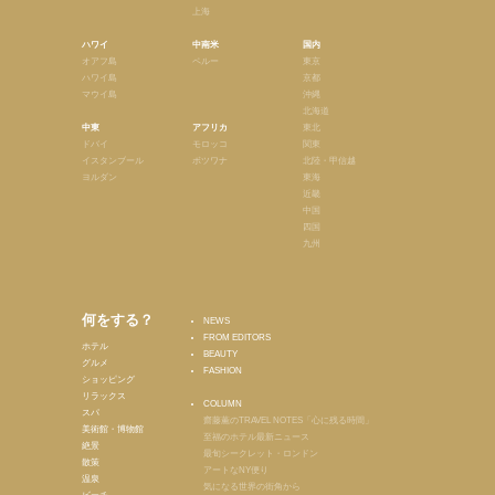
上海
ハワイ
中南米
国内
オアフ島
ペルー
東京
ハワイ島
京都
マウイ島
沖縄
北海道
中東
アフリカ
東北
ドバイ
モロッコ
関東
イスタンブール
ボツワナ
北陸・甲信越
ヨルダン
東海
近畿
中国
四国
九州
何をする？
NEWS
FROM EDITORS
ホテル
BEAUTY
グルメ
FASHION
ショッピング
リラックス
COLUMN
スパ
齋藤薫のTRAVEL NOTES「心に残る時間」
美術館・博物館
至福のホテル最新ニュース
絶景
最旬シークレット・ロンドン
散策
アートなNY便り
温泉
気になる世界の街角から