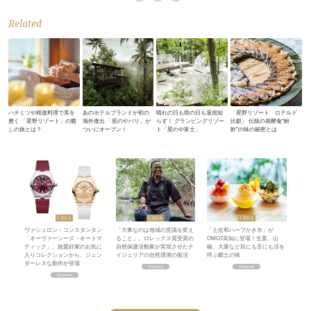
Related
ハチミツや精進料理で美を
あのホテルブランドが初の
晴れの日も雨の日も退屈知
「星野リゾート ロテルド
磨く 「星野リゾート」の癒
海外進出 「星のやバリ」が
らず！ グランピングリゾー
比叡」 伝統の発酵食“鮒
しの旅とは？
ついにオープン！
ト「星のや富士」
鮓”の味の秘密とは
ヴァシュロン・コンスタンタン
「大事なのは地域の意識を変え
「土佐和ハーブかき氷」が
「オーヴァーシーズ・オートマ
ること」。ロレックス賞受賞の
OMO7高知に登場！生姜、山
ティック」。旅愛好家のお気に
自然保護活動家が実現させたナ
椒、大葉など目にも舌にも涼を
入りコレクションから、ジェン
イジェリアの自然環境の復活
呼ぶ郷土の味
ダーレスな新作が登場