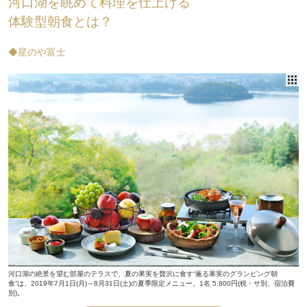
河口湖を眺めて料理を仕上げる
体験型朝食とは？
◆星のや富士
河口湖の絶景を望む部屋のテラスで、夏の果実を贅沢に食す“薫る果実のグランピング朝
食”は、2019年7月1日(月)～8月31日(土)の夏季限定メニュー。1名 5,800円(税・サ別、宿泊費
別)。