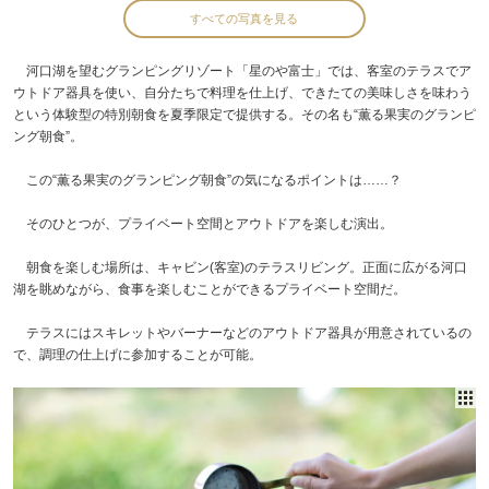
すべての写真を見る
河口湖を望むグランピングリゾート「星のや富士」では、客室のテラスでア
ウトドア器具を使い、自分たちで料理を仕上げ、できたての美味しさを味わう
という体験型の特別朝食を夏季限定で提供する。その名も“薫る果実のグランピ
ング朝食”。
この“薫る果実のグランピング朝食”の気になるポイントは……？
そのひとつが、プライベート空間とアウトドアを楽しむ演出。
朝食を楽しむ場所は、キャビン(客室)のテラスリビング。正面に広がる河口
湖を眺めながら、食事を楽しむことができるプライベート空間だ。
テラスにはスキレットやバーナーなどのアウトドア器具が用意されているの
で、調理の仕上げに参加することが可能。