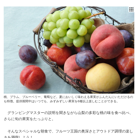
桃、プラム、ブルーベリー、葡萄など。夏においしく味わえる果実がふんだんにいただけるの
も特徴。提供期間中はいつでも、みずみずしい果実を6種以上楽しむことができる。
グランピングマスターの説明を聞きながら山梨の多彩な桃の味を食べ比べ、
さらに旬の果実をたっぷりと。
そんなスペシャルな朝食で、フルーツ王国の奥深さとアウトドア調理の楽し
さを満喫しよう！