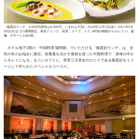
「楊貴妃ランチ」3,600円(男性は4,000円。いずれもサ別)。2016年12月1日(木)～2017年2月
28日(火)までの期間限定。食前ドリンク、前菜、スープ、メイン料理(3種類からセレクト)、飯
麺、デザートの全6皿。
ホテル地下1階の「中国料理 陽明殿」でいただける「楊貴妃ランチ」は、女
性の冬のお悩みに着目。栄養素を活かす食材を使った中国料理で「身体の中か
らキレイになる」をコンセプトに、世界三大美女のひとりである楊貴妃をイメ
ージして作られたスペシャルコースだ。