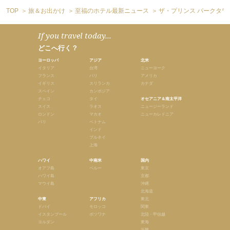
TOP
旅＆お出かけ
至福のホテル最新ニュース
ザ・プリンス パークタワ
If you travel today...
どこへ行く？
ヨーロッパ
アジア
北米
イタリア
台湾
ニューヨーク
フランス
バリ
アメリカ
イギリス
スリランカ
カナダ
スペイン
カンボジア
チェコ
タイ
オセアニア＆南太平洋
スイス
ラオス
ニュージーランド
ロンドン
マカオ
ニューカレドニア
パリ
ベトナム
インド
ブルネイ
上海
ハワイ
中南米
国内
オアフ島
ペルー
東京
ハワイ島
京都
マウイ島
沖縄
北海道
中東
アフリカ
東北
ドバイ
モロッコ
関東
イスタンブール
ボツワナ
北陸・甲信越
ヨルダン
東海
近畿