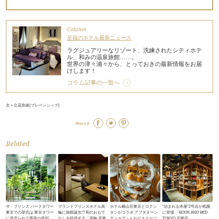
Column
至福のホテル最新ニュース
ラグジュアリーなリゾート、洗練されたシティホテ
ル、和みの温泉旅館……。
世界の津々浦々から、とっておきの最新情報をお届
けします！
コラム記事の一覧へ
文＝立花奈緒(ブレーンシップ)
Share it
Related
ザ・プリンス パークタワー
グランドプリンスホテル高
ホテル椿山荘東京とロクシ
“泊まれる本屋”2号店が祇園
東京での挙式は 東京タワー
輪に旅館誕生!? 和のおもて
タンがコラボ アフタヌーン
に登場 「BOOK AND BED
に見守られて最高の笑顔
なしを提供する「高輪 花香
ティーでふんわりスイーツ
TOKYO 京都店」