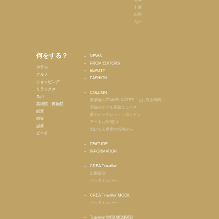
中国
四国
九州
何をする？
NEWS
FROM EDITORS
ホテル
BEAUTY
グルメ
FASHION
ショッピング
リラックス
COLUMN
スパ
齋藤薫のTRAVEL NOTES「心に残る時間」
美術館・博物館
至福のホテル最新ニュース
絶景
最旬シークレット・ロンドン
散策
アートなNY便り
温泉
気になる世界の街角から
ビーチ
FEATURE
INFORMATION
CREA Traveller
定期購読
バックナンバー
CREA Traveller MOOK
バックナンバー
Traveller WEB MEMBER