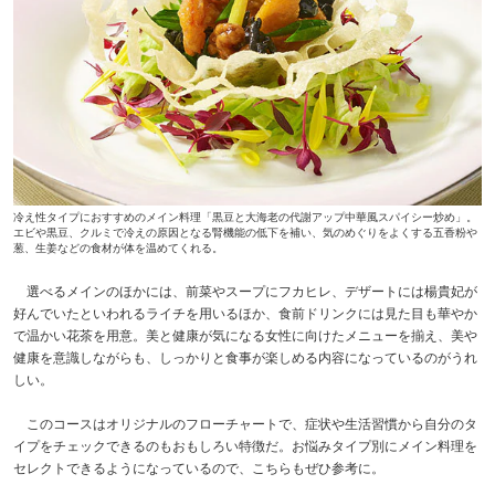
冷え性タイプにおすすめのメイン料理「黒豆と大海老の代謝アップ中華風スパイシー炒め」。
エビや黒豆、クルミで冷えの原因となる腎機能の低下を補い、気のめぐりをよくする五香粉や
葱、生姜などの食材が体を温めてくれる。
選べるメインのほかには、前菜やスープにフカヒレ、デザートには楊貴妃が
好んでいたといわれるライチを用いるほか、食前ドリンクには見た目も華やか
で温かい花茶を用意。美と健康が気になる女性に向けたメニューを揃え、美や
健康を意識しながらも、しっかりと食事が楽しめる内容になっているのがうれ
しい。
このコースはオリジナルのフローチャートで、症状や生活習慣から自分のタ
イプをチェックできるのもおもしろい特徴だ。お悩みタイプ別にメイン料理を
セレクトできるようになっているので、こちらもぜひ参考に。