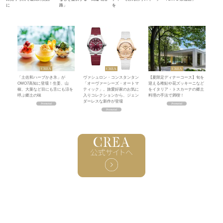
に
路」
を
「土佐和ハーブかき氷」が
ヴァシュロン・コンスタンタン
【夏限定ディナーコース】旬を
OMO7高知に登場！生姜、山
「オーヴァーシーズ・オートマ
迎える稚鮎や花ズッキーニなど
椒、大葉など目にも舌にも涼を
ティック」。旅愛好家のお気に
をイタリア・トスカーナの郷土
呼ぶ郷土の味
入りコレクションから、ジェン
料理の手法で満喫！
ダーレスな新作が登場