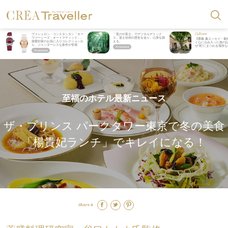
Culture
ヴァシュロン・コンスタンタン「オー
「星のや富士」でデジタルデトック
ヴァーシーズ・オートマティック」。
ス。冨士信仰の歴史を辿り、心身を調
【齋藤 薫エッセイ・最
旅愛好家のお気に入りコレクションか
える。
く心に沁み入った旅の記
ら、ジェンダーレスな新作が登場
ぜ“死”にまつわる場所
至福のホテル最新ニュース
ザ・プリンス パークタワー東京で冬の美食
「楊貴妃ランチ」でキレイになる！
Share it