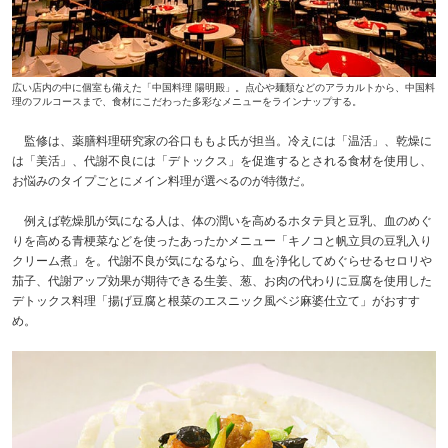
広い店内の中に個室も備えた「中国料理 陽明殿」。点心や麺類などのアラカルトから、中国料
理のフルコースまで、食材にこだわった多彩なメニューをラインナップする。
監修は、薬膳料理研究家の谷口ももよ氏が担当。冷えには「温活」、乾燥に
は「美活」、代謝不良には「デトックス」を促進するとされる食材を使用し、
お悩みのタイプごとにメイン料理が選べるのが特徴だ。
例えば乾燥肌が気になる人は、体の潤いを高めるホタテ貝と豆乳、血のめぐ
りを高める青梗菜などを使ったあったかメニュー「キノコと帆立貝の豆乳入り
クリーム煮」を。代謝不良が気になるなら、血を浄化してめぐらせるセロリや
茄子、代謝アップ効果が期待できる生姜、葱、お肉の代わりに豆腐を使用した
デトックス料理「揚げ豆腐と根菜のエスニック風ベジ麻婆仕立て」がおすす
め。