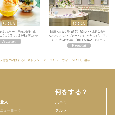
き氷」がOMO7高知に登場！生
【銀座で出合う最旬美容】美髪ケアや上質な眠り…
ど目にも舌にも涼を呼ぶ郷土の味
セルフケアのアップデートから、特別な名入れギフ
トまで。大人のための「ReFa GINZA」クルーズ
フ付きの泊まれるレストラン 「オーベルジュヴィラ SOSO」開業
何をする？
北米
ホテル
グルメ
ニューヨーク