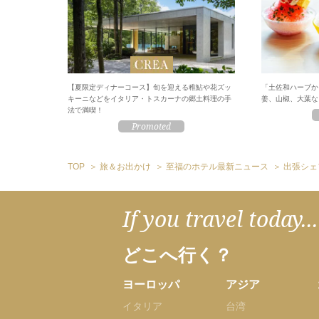
【夏限定ディナーコース】旬を迎える稚鮎や花ズッ
「土佐和ハーブか
キーニなどをイタリア・トスカーナの郷土料理の手
姜、山椒、大葉な
法で満喫！
TOP
旅＆お出かけ
至福のホテル最新ニュース
出張シェ
If you travel today...
どこへ行く？
ヨーロッパ
アジア
イタリア
台湾