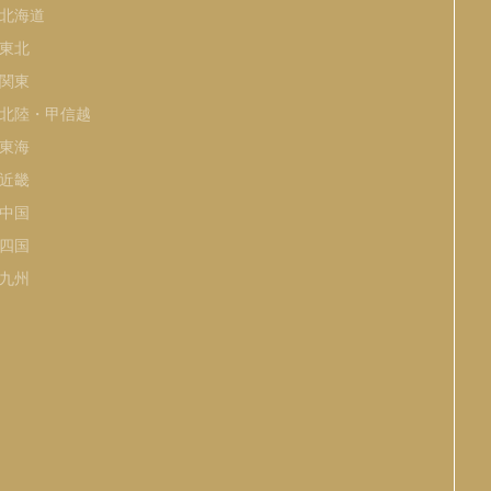
北海道
東北
関東
北陸・甲信越
東海
近畿
中国
四国
九州