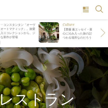
Culture
ン・コンスタンタン「オーヴ
・オートマティック」。旅愛
【齋藤 薫エッセイ・最終回】 最も
に入りコレクションから、ジ
心に沁み入った旅の記憶は なぜ“死
スな新作が登場
つわる場所なのだろう？
レストラン