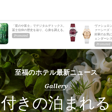
「星のや富士」でデジタルデトックス。
ヴァシュロ
冨士信仰の歴史を辿り、心身を調える。
ァーシーズ
好家のお気
ェンダーレ
至福のホテル最新ニュース
Gallery
フ付きの泊まれる