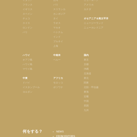
イタリア
台湾
ニューヨーク
フランス
バリ
アメリカ
イギリス
スリランカ
カナダ
スペイン
カンボジア
チェコ
タイ
オセアニア＆南太平洋
スイス
ラオス
ニュージーランド
ロンドン
マカオ
ニューカレドニア
パリ
ベトナム
インド
ブルネイ
上海
ハワイ
中南米
国内
オアフ島
ペルー
東京
ハワイ島
京都
マウイ島
沖縄
北海道
中東
アフリカ
東北
ドバイ
モロッコ
関東
イスタンブール
ボツワナ
北陸・甲信越
ヨルダン
東海
近畿
中国
四国
九州
何をする？
NEWS
FROM EDITORS