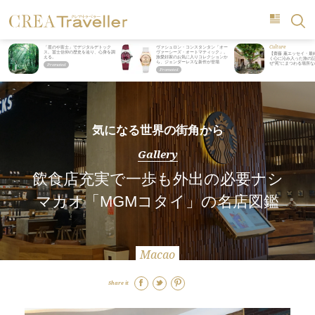
Culture
「星のや富士」でデジタルデトック
ヴァシュロン・コンスタンタン「オー
ス。冨士信仰の歴史を辿り、心身を調
ヴァーシーズ・オートマティック」。
【齋藤 薫エッセイ・最
える。
旅愛好家のお気に入りコレクションか
く心に沁み入った旅の記
ら、ジェンダーレスな新作が登場
ぜ“死”にまつわる場所
気になる世界の街角から
Gallery
飲食店充実で一歩も外出の必要ナシ
マカオ「MGMコタイ」の名店図鑑
Macao
Share it