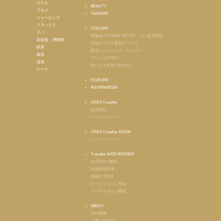
ホテル
BEAUTY
グルメ
FASHION
ショッピング
リラックス
COLUMN
スパ
齋藤薫のTRAVEL NOTES「心に残る時間」
美術館・博物館
至福のホテル最新ニュース
絶景
最旬シークレット・ロンドン
散策
アートなNY便り
温泉
気になる世界の街角から
ビーチ
FEATURE
INFORMATION
CREA Traveller
定期購読
バックナンバー
CREA Traveller MOOK
バックナンバー
Traveller WEB MEMBER
会員登録 (無料)
会員情報変更
各種お手続き
メールマガジン登録
メールマガジン解除
ABOUT
会社概要
お問い合わせ