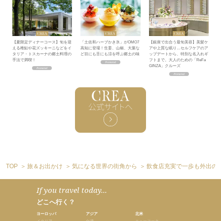
【夏限定ディナーコース】旬を迎
「土佐和ハーブかき氷」がOMO7
【銀座で出合う最旬美容】美髪ケ
える稚鮎や花ズッキーニなどをイ
高知に登場！生姜、山椒、大葉な
アや上質な眠り…セルフケアのア
タリア・トスカーナの郷土料理の
ど目にも舌にも涼を呼ぶ郷土の味
ップデートから、特別な名入れギ
手法で満喫！
フトまで。大人のための「ReFa
GINZA」クルーズ
TOP
旅＆お出かけ
気になる世界の街角から
飲食店充実で一歩も外出の必
If you travel today...
どこへ行く？
ヨーロッパ
アジア
北米