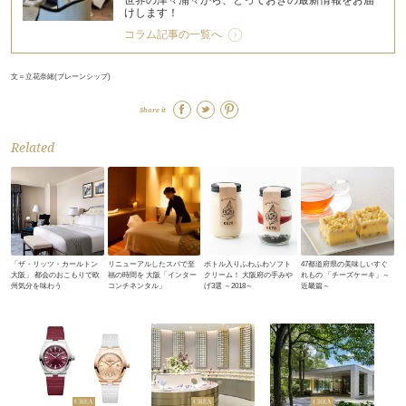
世界の津々浦々から、とっておきの最新情報をお届
けします！
コラム記事の一覧へ
文＝立花奈緒(ブレーンシップ)
Share it
Related
「ザ・リッツ・カールトン
リニューアルしたスパで至
ボトル入りふわふわソフト
47都道府県の美味しいすぐ
大阪」 都会のおこもりで欧
福の時間を 大阪「インター
クリーム！ 大阪府の手みや
れもの 「チーズケーキ」～
州気分を味わう
コンチネンタル」
げ3選 ～2018～
近畿篇～