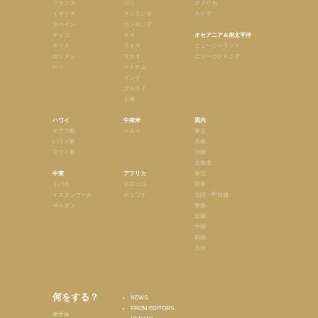
フランス
バリ
アメリカ
イギリス
スリランカ
カナダ
スペイン
カンボジア
チェコ
タイ
オセアニア＆南太平洋
スイス
ラオス
ニュージーランド
ロンドン
マカオ
ニューカレドニア
パリ
ベトナム
インド
ブルネイ
上海
ハワイ
中南米
国内
オアフ島
ペルー
東京
ハワイ島
京都
マウイ島
沖縄
北海道
中東
アフリカ
東北
ドバイ
モロッコ
関東
イスタンブール
ボツワナ
北陸・甲信越
ヨルダン
東海
近畿
中国
四国
九州
何をする？
NEWS
FROM EDITORS
ホテル