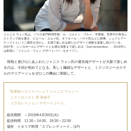
ジャニス ウォン氏は、パリの名門料理学校「ル・コルドン・ブルー」卒業後、世界中の有名レ
ストランで技を磨き、ピエール・エルメ氏、オリオール・バラゲ氏などに師事。シェフとアー
ティストという二面性を活かし、五感で楽しめる新たなデザート体験を提案し続けている。
2007年、シンガポールにデザートとお酒を深夜まで楽しめる「2am:dessertbar」、2016年に
は新宿に「ジャニス・ウォン デザートバー」をオープン。
情熱と遊び心にあふれたジャニス ウォン氏の最先端デザートが大阪で楽しめ
るのは、今回が初めてとなる。美しく繊細なデザートと、ミクソロジーカクテ
ルのマリアージュをぜひこの機会に堪能して。
「世界的ペストリーシェフ ジャニス ウォン ×
ミクソロジスト 里 美保子
コラボレーション デザートコース」
提供期間 ～2019年4月30日(火)
提供時間 11:30～14:00、18:30～22:00
場所 イタリア料理「スプレンディード」(1F)