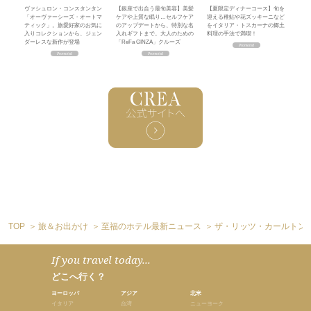
ヴァシュロン・コンスタンタン
【銀座で出合う最旬美容】美髪
【夏限定ディナーコース】旬を
「オーヴァーシーズ・オートマ
ケアや上質な眠り…セルフケア
迎える稚鮎や花ズッキーニなど
ティック」。旅愛好家のお気に
のアップデートから、特別な名
をイタリア・トスカーナの郷土
入りコレクションから、ジェン
入れギフトまで。大人のための
料理の手法で満喫！
ダーレスな新作が登場
「ReFa GINZA」クルーズ
TOP
旅＆お出かけ
至福のホテル最新ニュース
ザ・リッツ・カールトン
If you travel today...
どこへ行く？
ヨーロッパ
アジア
北米
イタリア
台湾
ニューヨーク