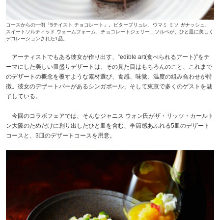
コースからの一例「5テイスト チョコレート」。ビターブリュレ、ウマミ ミソ ガナッシュ、
スイートソルティッド ウォームフォーム、チョコレートジェリー、ソルベが、ひと皿に美しく
デコレーションされた1品。
アーティストでもある彼女が作り出す、“edible art(食べられるアート)”をテ
ーマにした美しい皿盛りデザートは、その見た目はもちろんのこと、これまで
のデザートの概念を覆すような素材選び、食感、味覚、温度の組み合わせが特
徴。彼女のデザートバーがあるシンガポール、そして東京で多くのゲストを魅
了している。
今回のコラボフェアでは、そんなジャニス ウォン氏がザ・リッツ・カールト
ン大阪のためだけに創り出したひと皿を含む、季節感あふれる5皿のデザート
コースと、3皿のデザートコースを用意。