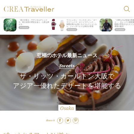
「星のや富士」でデジタルデトック
ヴァシュロン・コンスタンタン「オー
「大事なのは地域の意
ス。冨士信仰の歴史を辿り、心身を調
ヴァーシーズ・オートマティック」。
と」。ロレックス賞受
える。
旅愛好家のお気に入りコレクションか
動家が実現させたナイ
ら、ジェンダーレスな新作が登場
環境の復活
至福のホテル最新ニュース
Sweets
ザ・リッツ・カールトン大阪で
アジア一優れたデザートを堪能する
Osaka
Share it