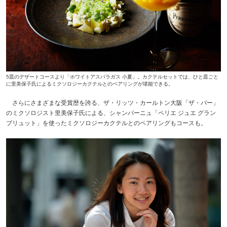
5皿のデザートコースより「ホワイトアスパラガス 小夏」。
カクテルセットでは、ひと皿ごと
に里美保子氏によるミクソロジーカクテルとのペアリングが堪能できる
。
さらにさまざまな受賞歴を誇る、ザ・リッツ・カールトン大阪「ザ・バー」
のミクソロジスト里美保子氏による、シャンパーニュ「ペリエ ジュエ グラン
ブリュット」を使ったミクソロジーカクテルとのペアリングもコースも。