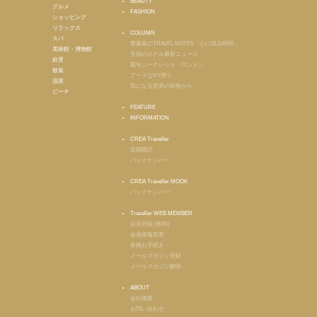
BEAUTY
グルメ
FASHION
ショッピング
リラックス
COLUMN
スパ
齋藤薫のTRAVEL NOTES「心に残る時間」
美術館・博物館
至福のホテル最新ニュース
絶景
最旬シークレット・ロンドン
散策
アートなNY便り
温泉
気になる世界の街角から
ビーチ
FEATURE
INFORMATION
CREA Traveller
定期購読
バックナンバー
CREA Traveller MOOK
バックナンバー
Traveller WEB MEMBER
会員登録 (無料)
会員情報変更
各種お手続き
メールマガジン登録
メールマガジン解除
ABOUT
会社概要
お問い合わせ