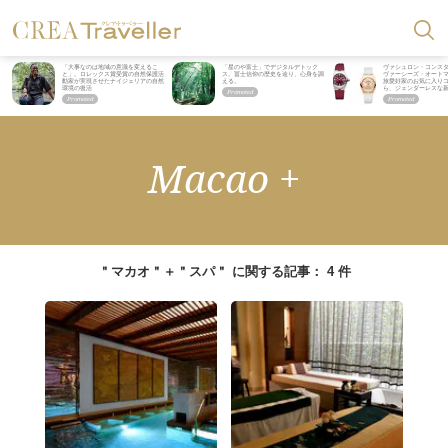
「大事なのは地域の意識を変えるこ
「星のや富士」でデジタルデトック
ヴァシュロン・コンス
と」。ロレックス賞受賞の自然保護活
ス。冨士信仰の歴史を辿り、心身を調
ヴァーシーズ・オート
動家が実現させたナイジェリアの自然
える。
旅愛好家のお気に入り
環境の復活
ら、ジェンダーレスな
Macao +
＂マカオ＂＋＂スパ＂ に関する記事： 4 件