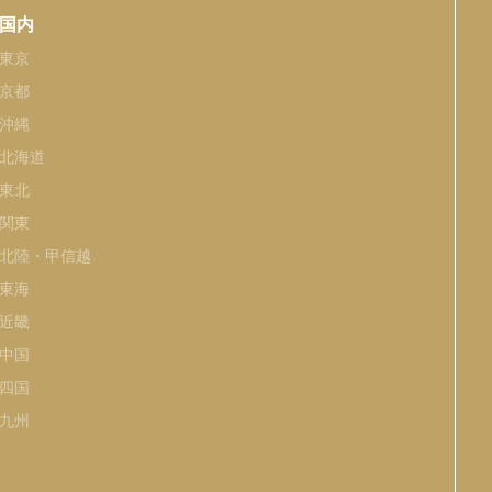
国内
東京
京都
沖縄
北海道
東北
関東
北陸・甲信越
東海
近畿
中国
四国
九州