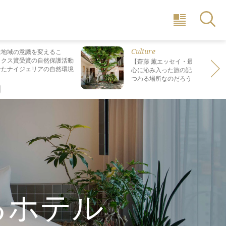
Culture
は地域の意識を変えるこ
ックス賞受賞の自然保護活動
【齋藤 薫エッセイ・最終回】 最も
せたナイジェリアの自然環境
心に沁み入った旅の記憶は なぜ“死
つわる場所なのだろう？
るホテル