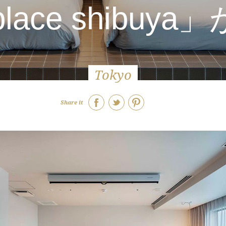
y place shibu
Tokyo
Share it