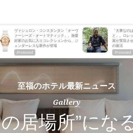
ヴァシュロン・コンスタンタン「オーヴ
「大事なの
ァーシーズ・オートマティック」。旅愛
と」。ロレ
好家のお気に入りコレクションから、ジ
家が実現さ
ェンダーレスな新作が登場
の復活
至福のホテル最新ニュース
Gallery
もの居場所”にな