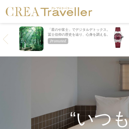
「星のや富士」でデジタルデトックス。
冨士信仰の歴史を辿り、心身を調える。
“いつ