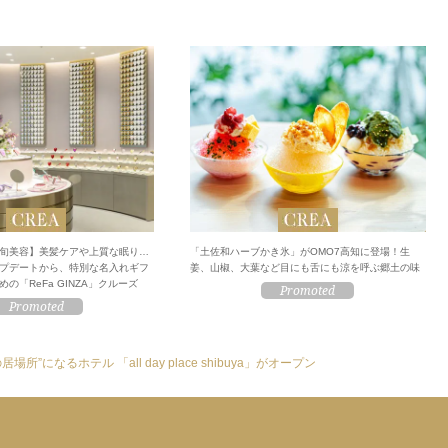
旬美容】美髪ケアや上質な眠り…
「土佐和ハーブかき氷」がOMO7高知に登場！生
プデートから、特別な名入れギフ
姜、山椒、大葉など目にも舌にも涼を呼ぶ郷土の味
の「ReFa GINZA」クルーズ
居場所”になるホテル 「all day place shibuya」がオープン