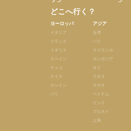
どこへ行く？
ヨーロッパ
アジア
イタリア
台湾
フランス
バリ
イギリス
スリランカ
スペイン
カンボジア
チェコ
タイ
スイス
ラオス
ロンドン
マカオ
パリ
ベトナム
インド
ブルネイ
上海