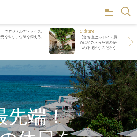
Culture
士」でデジタルデトックス。
歴史を辿り、心身を調える。
【齋藤 薫エッセイ・最終回】 最も
心に沁み入った旅の記憶は なぜ“死
つわる場所なのだろう？
最先端！