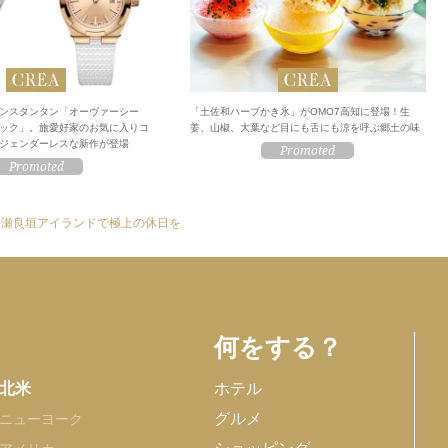
ンスタンタン「オーヴァーシー
「土佐和ハーブかき氷」がOMO7高知に登場！生
ック」。旅愛好家のお気に入りコ
姜、山椒、大葉など目にも舌にも涼を呼ぶ郷土の味
ジェンダーレスな新作が登場
 瀬良垣アイランドで極上の休日を
何をする？
北米
ホテル
グルメ
ニューヨーク