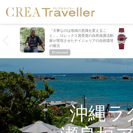
「大事なのは地域の意識を変えるこ
と」。ロレックス賞受賞の自然保護活動
家が実現させたナイジェリアの自然環境
の復活
沖縄ラ