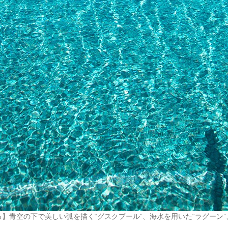
】青空の下で美しい弧を描く“グスクプール”、海水を用いた“ラグーン