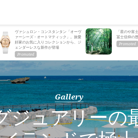
ヴァシュロン・コンスタンタン「オーヴ
「星のや富
ァーシーズ・オートマティック」。旅愛
冨士信仰の
好家のお気に入りコレクションから、ジ
ェンダーレスな新作が登場
Gallery
グジュアリーの