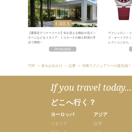
【夏限定ディナーコース】旬を迎える稚鮎や花ズッ
ヴァシュロン・コ
キーニなどをイタリア・トスカーナの郷土料理の手
ズ・オートマティ
法で満喫！
レクションから、
TOP
旅＆お出かけ
記事
沖縄ラグジュアリーの最先端！
If you travel today...
どこへ行く？
ヨーロッパ
アジア
イタリア
台湾