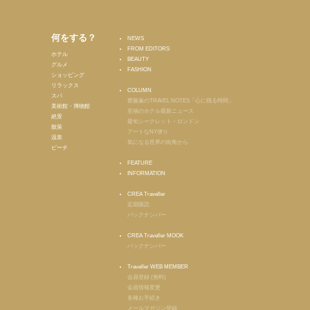
何をする？
NEWS
FROM EDITORS
ホテル
BEAUTY
グルメ
FASHION
ショッピング
リラックス
COLUMN
スパ
齋藤薫のTRAVEL NOTES「心に残る時間」
美術館・博物館
至福のホテル最新ニュース
絶景
最旬シークレット・ロンドン
散策
アートなNY便り
温泉
気になる世界の街角から
ビーチ
FEATURE
INFORMATION
CREA Traveller
定期購読
バックナンバー
CREA Traveller MOOK
バックナンバー
Traveller WEB MEMBER
会員登録 (無料)
会員情報変更
各種お手続き
メールマガジン登録