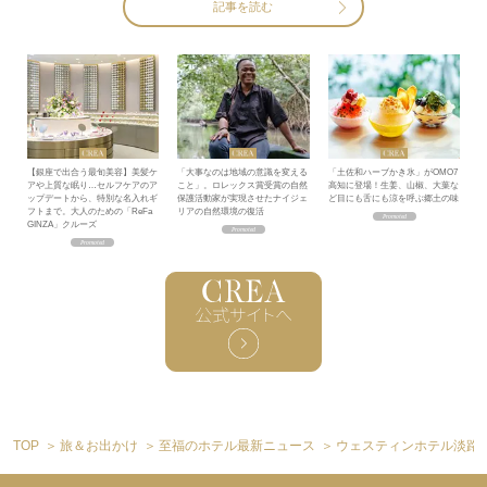
記事を読む
【銀座で出合う最旬美容】美髪ケ
「大事なのは地域の意識を変える
「土佐和ハーブかき氷」がOMO7
アや上質な眠り…セルフケアのア
こと」。ロレックス賞受賞の自然
高知に登場！生姜、山椒、大葉な
ップデートから、特別な名入れギ
保護活動家が実現させたナイジェ
ど目にも舌にも涼を呼ぶ郷土の味
フトまで。大人のための「ReFa
リアの自然環境の復活
GINZA」クルーズ
TOP
旅＆お出かけ
至福のホテル最新ニュース
ウェスティンホテル淡路