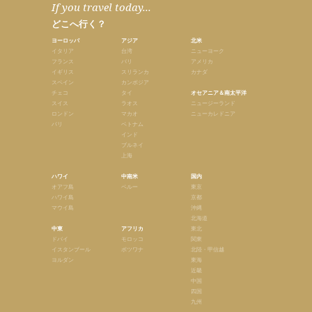
If you travel today...
どこへ行く？
ヨーロッパ
アジア
北米
イタリア
台湾
ニューヨーク
フランス
バリ
アメリカ
イギリス
スリランカ
カナダ
スペイン
カンボジア
チェコ
タイ
オセアニア＆南太平洋
スイス
ラオス
ニュージーランド
ロンドン
マカオ
ニューカレドニア
パリ
ベトナム
インド
ブルネイ
上海
ハワイ
中南米
国内
オアフ島
ペルー
東京
ハワイ島
京都
マウイ島
沖縄
北海道
中東
アフリカ
東北
ドバイ
モロッコ
関東
イスタンブール
ボツワナ
北陸・甲信越
ヨルダン
東海
近畿
中国
四国
九州