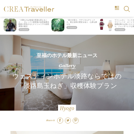
「大事なのは地域の意識を変えるこ
「星のや富士」でデジタルデトック
ヴァシュロン・コンス
と」。ロレックス賞受賞の自然保護活
ス。冨士信仰の歴史を辿り、心身を調
ヴァーシーズ・オート
動家が実現させたナイジェリアの自然
える。
旅愛好家のお気に入り
環境の復活
ら、ジェンダーレスな
至福のホテル最新ニュース
Gallery
ウェスティンホテル淡路ならではの
「淡路島玉ねぎ」収穫体験プラン
Hyogo
Share it