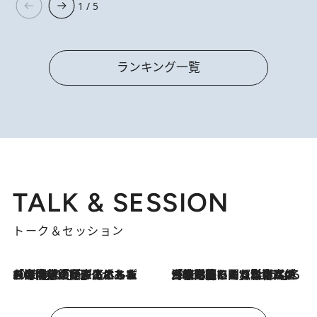
1 / 5
ランキング一覧
TALK & SESSION
トーク＆セッション
2026.8.3
「今後値上げがあるとすれば…」「リスクがあるのは今年の冬」エネルギー専門家が語る、ホルムズ海峡封鎖が家庭にもたらす“ある心配”
2026.8.3
「住宅建てられない…」「サーチャージ料の高値が続いている」ホルムズ海峡封鎖による影響はいつまで続く？《エネルギー専門家に聞く“どうなる日本の暮らし”》