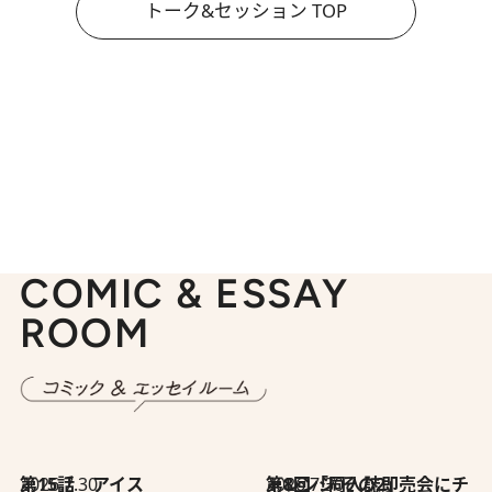
トーク&セッション TOP
COMIC & ESSAY
ROOM
2026.7.30
第15話 アイス
2026.7.30
第8回「同人誌即売会にチャレンジ その2」