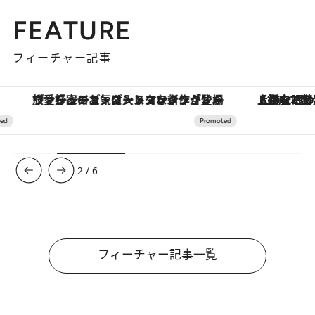
FEATURE
フィーチャー記事
【銀座で出合う最旬美容】美髪ケアや上質な眠り…セルフケアのアップデートから、特別な名入れギフトまで。大人のための「ReFa GINZA」クルーズ
【夏限定ディナーコース】旬を迎
3
/
6
フィーチャー記事一覧