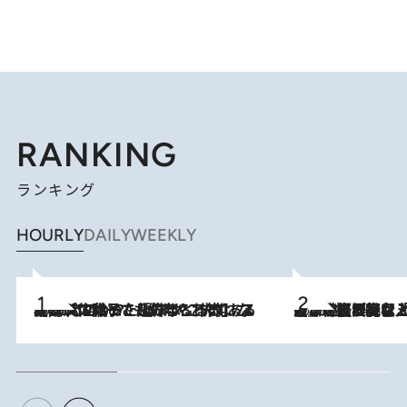
RANKING
ランキング
HOURLY
DAILY
WEEKLY
2026.8.5
【阿川佐和子さんの年とる力】なぜ70代で始めた趣味は“こんなに楽しい”のか？ ピアノ、俳句…スランプに陥っても続けられる“ある秘訣”とは
2026.8.5
【なぜ吉沢亮は「気配を消せる」のか？】興行収入208億の『国宝』を経て挑むミュージカル『ディア・エヴァン・ハンセン』。トップ俳優が舞台上でさらけ出した“孤独”とは