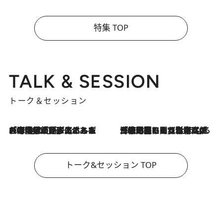
特集 TOP
TALK & SESSION
トーク＆セッション
2026.8.3
「今後値上げがあるとすれば…」「リスクがあるのは今年の冬」エネルギー専門家が語る、ホルムズ海峡封鎖が家庭にもたらす“ある心配”
2026.8.3
「住宅建てられない…」「サーチャージ料の高値が続いている」ホルムズ海峡封鎖による影響はいつまで続く？《エネルギー専門家に聞く“どうなる日本の暮らし”》
トーク&セッション TOP