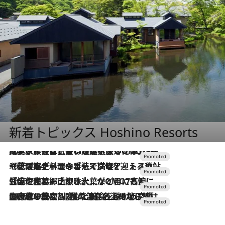
新着トピックス Hoshino Resorts
2026.7.31
【ホテル帰省】という選択肢をOMOが提案。家族とほどよい距離を保つには「昼は実家、夜は気兼ねなくホテルで！」
2026.7.24
【夏限定ディナーコース】旬を迎える稚鮎や花ズッキーニなどをイタリア・トスカーナの郷土料理の手法で満喫！
2026.7.17
「土佐和ハーブかき氷」がOMO7高知に登場！生姜、山椒、大葉など目にも舌にも涼を呼ぶ郷土の味
2026.7.10
NEW OPEN！【界 草津】名湯の地に誕生。趣の異なる2種の温泉と上州ならではの会席・蕎麦割烹など美食を味わう究極の癒やし旅