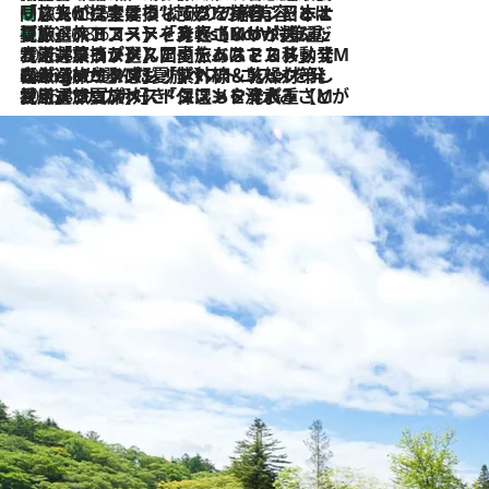
「旅先には金髪ウィッグを持参」日本と同じメイクでは損してる!? 美容ジャーナリストが提案する“掟破りの旅美容”とは
2026.8.6
【厳選旅コスメ】「身軽さ＆UV対策重視！」ヘアアーティストshucoが選んだ夏旅ベストコスメを発表【Mサイズジップ】
2026.8.6
2026.8.5
【厳選旅コスメ】国内をあちこち移動する河井菜摘が選んだ夏旅ベストコスメ発表！「リラックスアイテムはマスト」【Mサイズジップ】
2026.8.4
【厳選旅コスメ】「紫外線＆乾燥対策しながらメイク感も！」ヘア＆メイクGeorgeが選んだ夏旅ベストコスメを発表！【Mサイズジップ】
2026.8.3
【厳選旅コスメ】「保湿もタイパ重視！」“サウナ好き”タレント清水みさとが愛用する夏旅ベストコスメを発表！【Mサイズジップ】