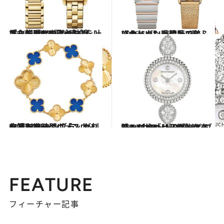
2026.5.18
カルティエのアイコン「タンク」をより快適に。約8年の電池寿命を叶えた新時代のクォーツ
旅＆お出かけ
2026.5.21
【オメガ】一生ものにふさわしい、高精度で美しいクォーツ腕時計2選
旅＆お出かけ
2026.5.25
幸福を纏う。ヴァン クリーフ＆アーペル「スウィート アルハンブラ」が刻む特別な時間
旅＆お出かけ
2026.5.28
計3.1カラットの輝き。ブシュロン「セルパンボエム」が放つ、圧倒的存在感のジュエリーウォッチ
旅＆お出かけ
FEATURE
フィーチャー記事