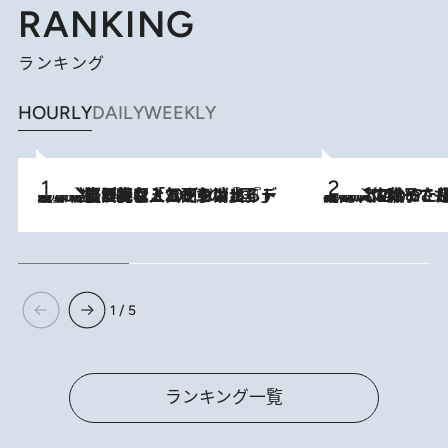
RANKING
ランキング
HOURLY
DAILY
WEEKLY
2026.8.5
【なぜ吉沢亮は「気配を消せる」のか？】興行収入208億の『国宝』を経て挑むミュージカル『ディア・エヴァン・ハンセン』。トップ俳優が舞台上でさらけ出した“孤独”とは
2026.8.5
【阿川佐和子さんの年とる力】なぜ70代で始めた趣味は“こんなに楽しい”のか？ ピアノ、俳句…スランプに陥っても続けられる“ある秘訣”とは
1 / 5
ランキング一覧