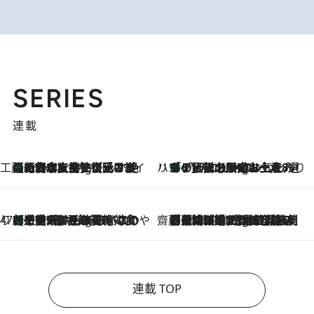
SERIES
連載
工藤まやのおもてなしハワイ
【ハワイ土産】ローカルの絶大な支持で復活！ 絶品の幻クッキー《元ファンの日本人女性が受け継いだ名店》
11 Hours Ago
ハワイ賢者 リサのお気に入りリスト
あの伝説の限定トートも！ リニューアルした「ディーン＆デルーカ ハワイ」で必須のお土産8選
11 Hours Ago
47都道府県の手みやげ ひんやりスイーツで夏を満喫
【三重県】この夏絶対食べたい 冷やしておいしいおやつ3選 お餅×アイスの新感覚スイーツ
11 Hours Ago
齋藤 薫 美容脳ルネサンス
「荷物が増えるほど旅ストレスは増す」美容ジャーナリストがたどり着いた最終結論。“化粧品を劇的に減らす”感動の凝縮美容とは
11 Hours Ago
連載 TOP