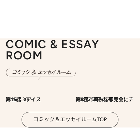
COMIC & ESSAY
ROOM
2026.7.30
第15話 アイス
2026.7.30
第8回「同人誌即売会にチャレンジ その2」
コミック＆エッセイルームTOP