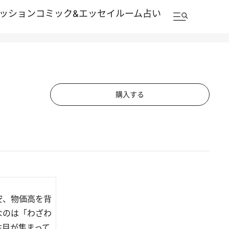
ッション
コミック&エッセイルーム
占い
購入する
安、物価高を背
なのは「わざわ
注目が集まって