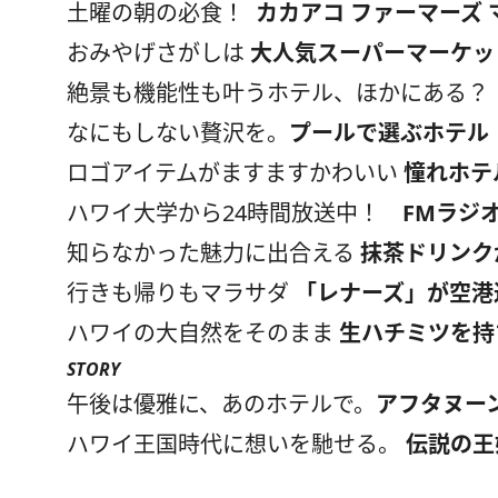
土曜の朝の必食！
カカアコ ファーマーズ
おみやげさがしは
大人気スーパーマーケッ
絶景も機能性も叶うホテル、ほかにある
なにもしない贅沢を。
プールで選ぶホテル
ロゴアイテムがますますかわいい
憧れホテ
ハワイ大学から24時間放送中！
FMラジ
知らなかった魅力に出合える
抹茶ドリンク
行きも帰りもマラサダ
「レナーズ」が空港
ハワイの大自然をそのまま
生ハチミツを持
STORY
午後は優雅に、あのホテルで。
アフタヌー
ハワイ王国時代に想いを馳せる。
伝説の王