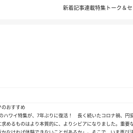
新着記事
連載
特集
トーク＆セ
クのおすすめ
A』のハワイ特集が、7年ぶりに復活！ 長く続いたコロナ禍、円
に求めるものはより本質的に、よりシビアになりました。重要
行かなければ体験できないことがあるか」。そこで、いま再び