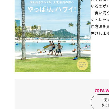
いるのが
青い海や
くトレッ
む方法を
届けしま
CREA
「海
やっ