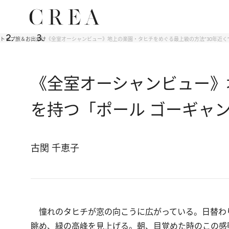
トップ
旅＆お出かけ
《全室オーシャンビュー》地上の楽園・タヒチをめぐる最上級の方法“30年近く
《全室オーシャンビュー》
を持つ「ポール ゴーギャ
古関 千恵子
憧れのタヒチが窓の向こうに広がっている。日替わ
眺め、緑の高峰を見上げる。朝、目覚めた時のこの感