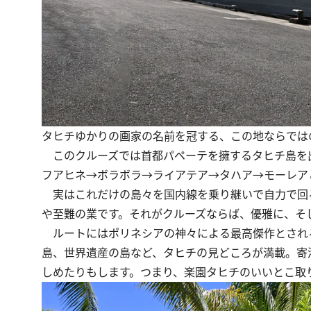
タヒチゆかりの画家の名前を冠する、この地ならでは
このクルーズでは首都パペーテを擁するタヒチ島を
フアヒネ→ボラボラ→ライアテア→タハア→モーレア
実はこれだけの島々を国内線を乗り継いで自力で回る
や至難の業です。それがクルーズならば、優雅に、そ
ルートにはポリネシアの神々による最高傑作とされ
島、世界遺産の島など、タヒチの見どころが満載。寄
しめたりもします。つまり、楽園タヒチのいいとこ取