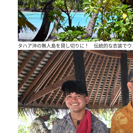
タハア沖の無人島を貸し切りに！ 伝統的な衣装でウ