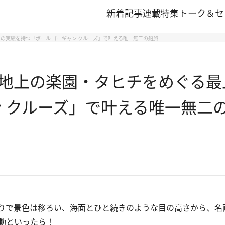
新着記事
連載
特集
トーク＆セ
”の実績を持つ「ポール ゴーギャン クルーズ」で叶える唯一無二の船旅
地上の楽園・タヒチをめぐる最上
ン クルーズ」で叶える唯一無二
りで景色は移ろい、海面とひと続きのような目の高さから、名
動といったら！