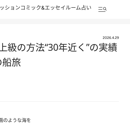
ッション
コミック&エッセイルーム
占い
2026.4.29
級の方法“30年近く”の実績
の船旅
画のような海を