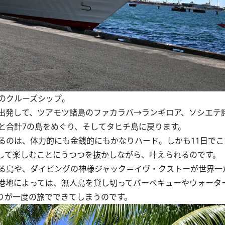
のクルーズシップ。
出発して、ツアモツ諸島のファカラバ→ランギロア、ソシエテ
と合計7の島をめぐり、そしてタヒチ島に戻ります。
のは、体力的にも金銭的にもかなりハード。しかも11日でこ
して楽しむことにうつつを抜かしながら、叶えられるのです。
る島や、ダイビングの神様ジャック＝イヴ・クストーが世界一
港地によっては、無人島を貸し切ってバーベキューやウォータ
りが一度の旅でできてしまうのです。