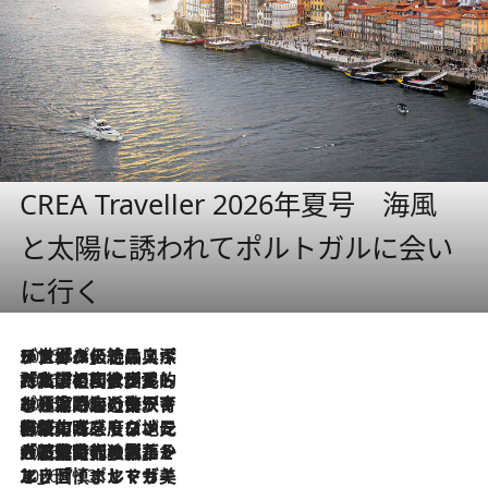
CREA Traveller 2026年夏号 海風
と太陽に誘われてポルトガルに会い
に行く
2026.8.8
リスボンの絶品スイーツ「パステル・デ・ナタ」とは？ポルトガル伝統の奥深い世界へ
2026.7.27
「私の祖国はポルトガル語です」国民的詩人フェルナンド・ペソアと、彼が愛した文学の街を歩く
2026.7.26
ポルトガル近海が育む極上の海の幸。キリリと冷えた白ワインと愉しむ、シーフード専門店の贅沢
2026.7.22
伝統の味をモダンに昇華。高感度な地元客が集う、リスボンの最旬ガストロノミー
2026.7.21
大航海時代の栄華から、震災、独裁、そして革命へ。ポルトガル・首都リスボンの石畳に刻まれた「歴史の光と影」
2026.7.13
エッセイ・ヤマザキマリ「慎ましくも美しき国 ポルトガル」