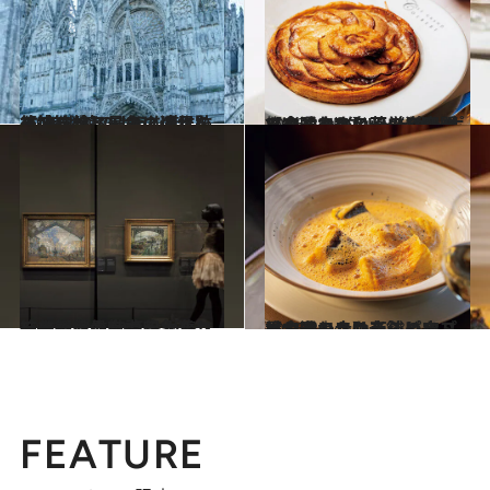
2026.3.21
【フランス・モネの足跡を辿る旅】モネの連作を彷彿させる景色に浸れる“美術館のような街”ルーアンへ
旅＆お出かけ
2026.3.25
【食通モネのレシピをパリで味わう】その姿はまるでモネの名画《フルーツタルト》。荘厳な空間で楽しむ“タルト・オ・ポム”
旅＆お出かけ
2026.4.2
モネの傑作80点余が集結。世界最大の印象派コレクションを誇るオルセー美術館の魅力
旅＆お出かけ
2026.3.24
【食通モネのレシピをパリで味わう】南仏の定番、海の幸たっぷりのブイヤベースは老舗ビストロで
旅＆お出かけ
FEATURE