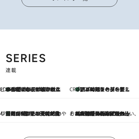
SERIES
連載
ビューティいいもの集め EDITORS' BEST
35℃超えの日の夜、枕にひと吹き！ BAUMのルームスプレーが、ひのきの香りで心まで解きほぐす
2026.8.10
CREA'S CHOICE
「眠る時刻をセットする」——眠りの前を整える、バルミューダの新しいアプローチ
2026.8.10
47都道府県の手みやげ ひんやりスイーツで夏を満喫
【岡山県】この夏絶対食べたい 冷やしておいしいおやつ3選 フルーツが主役のプリンやアイスが勢揃い
2026.8.10
そおだよおこの関西おいしい、おやつ紀行
2026.8.9
［大阪府箕面市］一皿一皿目の前で仕上げられる、料理を巧みに組み込んだアシェットデセールコース「ミチル アシェット デセール（Michiru assiette dessert）」