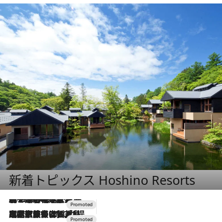
新着トピックス Hoshino Resorts
2026.8.7
【トンボの足水浴】ヒノキの香りに包まれて涼感マックス！約13℃の湧水かけ流しを避暑地「星野温泉 トンボの湯」で体験
2026.7.31
【ホテル帰省】という選択肢をOMOが提案。家族とほどよい距離を保つには「昼は実家、夜は気兼ねなくホテルで！」