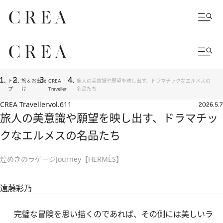
トッ
旅＆お出か
CREA
旅人の美意識や願望を映し出す、ドラマチックなエルメスの
プ
け
Traveller
名品たち
CREA Traveller
vol.611
2026.5.7
旅人の美意識や願望を映し出す、ドラマチッ
クなエルメスの名品たち
煌めきのラゲージJourney【HERMÈS】
遠藤彩乃
完璧な冒険を思い描くのであれば、その側には美しいラ