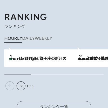
RANKING
ランキング
HOURLY
DAILY
WEEKLY
【新月】8月13日 獅子座の新月の日に行うといいこと
4 Hours Ago
2026.8.3
【自作のダイエットノートは攻略本】ダイエットが「苦しいもの」ではなくなった日。50代フードライターが半年続けられた理由は“楽しむこと”
1 / 5
ランキング一覧