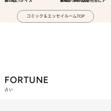
2026.7.30
第15話 アイス
2026.7.30
第8回「同人誌即売会にチャレンジ その2」
コミック＆エッセイルームTOP
FORTUNE
占い