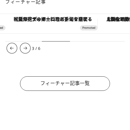
フィーチャー記事
【夏限定ディナーコース】旬を迎える稚鮎や花ズッキーニなどをイタリア・トスカーナの郷土料理の手法で満喫！
【銀座で出合う最旬美容】美髪ケアや上質な眠
3
/
6
フィーチャー記事一覧