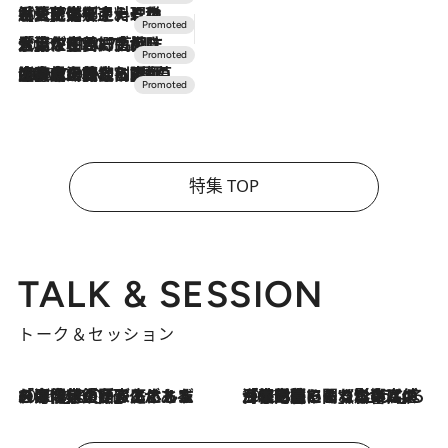
2026.7.24
【夏限定ディナーコース】旬を迎える稚鮎や花ズッキーニなどをイタリア・トスカーナの郷土料理の手法で満喫！
2026.7.17
「土佐和ハーブかき氷」がOMO7高知に登場！生姜、山椒、大葉など目にも舌にも涼を呼ぶ郷土の味
2026.7.10
NEW OPEN！【界 草津】名湯の地に誕生。趣の異なる2種の温泉と上州ならではの会席・蕎麦割烹など美食を味わう究極の癒やし旅
特集 TOP
TALK & SESSION
トーク＆セッション
2026.8.3
「今後値上げがあるとすれば…」「リスクがあるのは今年の冬」エネルギー専門家が語る、ホルムズ海峡封鎖が家庭にもたらす“ある心配”
2026.8.3
「住宅建てられない…」「サーチャージ料の高値が続いている」ホルムズ海峡封鎖による影響はいつまで続く？《エネルギー専門家に聞く“どうなる日本の暮らし”》