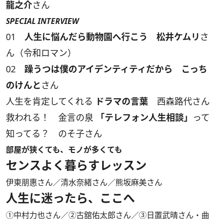
龍之介
さん
SPECIAL INTERVIEW
01
人生に悩んだら動物園へ行こう 松井ケムリ
さ
ん（令和ロマン）
02
躁うつは僕のアイデンティティだから こっち
のけんと
さん
人生を肯定してくれる
ドラマの言葉
西森路代さん
救われる！ 金言の泉
「テレフォン人生相談」
って
知ってる？ のそ子さん
部屋が狭くても、モノが多くても
センスよく暮らすレッスン
伊東朋惠さん／清水奈緒さん／熊坂麻美さん
人生に迷ったら、ここへ
①中村力也さん／②古舘佑太郎さん／③日置武晴さん・曲