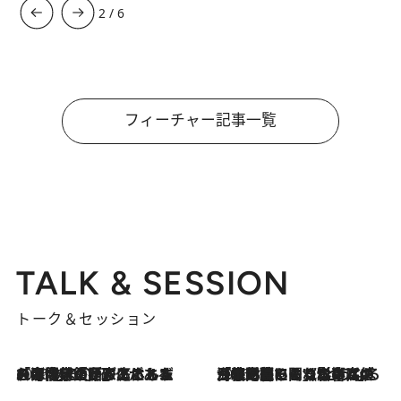
3
/
6
フィーチャー記事一覧
TALK & SESSION
トーク＆セッション
2026.8.3
「今後値上げがあるとすれば…」「リスクがあるのは今年の冬」エネルギー専門家が語る、ホルムズ海峡封鎖が家庭にもたらす“ある心配”
2026.8.3
「住宅建てられない…」「サーチャージ料の高値が続いている」ホルムズ海峡封鎖による影響はいつまで続く？《エネルギー専門家に聞く“どうなる日本の暮らし”》