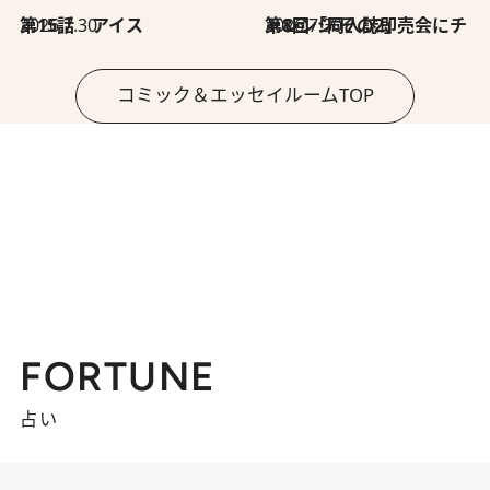
2026.7.30
第15話 アイス
2026.7.30
第8回「同人誌即売会にチャレンジ その2」
コミック＆エッセイルームTOP
FORTUNE
占い