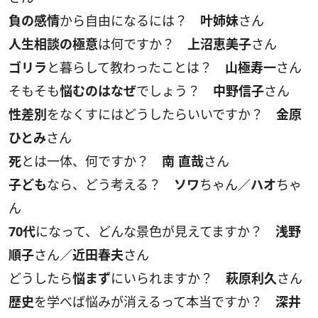
負の感情
から自由になるには？
叶姉妹
さん
人生相談の極意
は何ですか？
上沼恵美子
さん
ゴリラ
と暮らして教わったことは？
山極寿一
さん
そもそも
悩むのはなぜ
でしょう？
中野信子
さん
性差別
をなくすにはどうしたらいいですか？
金原
ひとみ
さん
死
とは一体、何ですか？
南 直哉
さん
子ども
なら、どう考える？
ソワ
ちゃん／
ハオ
ちゃ
ん
70代
になって、どんな景色が見えてますか？
浅野
順子
さん／
近田春夫
さん
どうしたら
悩まず
にいられますか？
萩原利久
さん
歴史
を学べば悩みが消えるって本当ですか？
深井