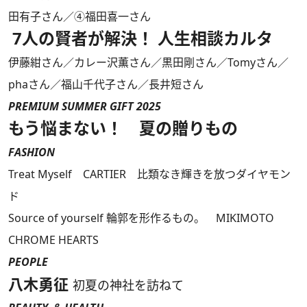
田有子さん／④福田喜一さん
7人の賢者が解決！ 人生相談カルタ
伊藤紺さん／カレー沢薫さん／黒田剛さん／Tomyさん／
phaさん／福山千代子さん／長井短さん
PREMIUM SUMMER GIFT 2025
もう悩まない！ 夏の贈りもの
FASHION
Treat Myself CARTIER 比類なき輝きを放つダイヤモン
ド
Source of yourself 輪郭を形作るもの。 MIKIMOTO
CHROME HEARTS
PEOPLE
八木勇征
初夏の神社を訪ねて