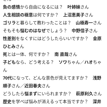
負の感情
から自由になるには？
叶姉妹
さん
人生相談の極意
は何ですか？
上沼恵美子
さん
ゴリラ
と暮らして教わったことは？
山極寿一
さん
そもそも
悩むのはなぜ
でしょう？
中野信子
さん
性差別
をなくすにはどうしたらいいですか？
金原
ひとみ
さん
死
とは一体、何ですか？
南 直哉
さん
子ども
なら、どう考える？
ソワ
ちゃん／
ハオ
ちゃ
ん
70代
になって、どんな景色が見えてますか？
浅野
順子
さん／
近田春夫
さん
どうしたら
悩まず
にいられますか？
萩原利久
さん
歴史
を学べば悩みが消えるって本当ですか？
深井