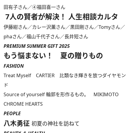
田有子さん／④福田喜一さん
7人の賢者が解決！ 人生相談カルタ
伊藤紺さん／カレー沢薫さん／黒田剛さん／Tomyさん／
phaさん／福山千代子さん／長井短さん
PREMIUM SUMMER GIFT 2025
もう悩まない！ 夏の贈りもの
FASHION
Treat Myself CARTIER 比類なき輝きを放つダイヤモン
ド
Source of yourself 輪郭を形作るもの。 MIKIMOTO
CHROME HEARTS
PEOPLE
八木勇征
初夏の神社を訪ねて