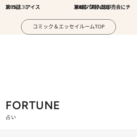
2026.7.30
第15話 アイス
2026.7.30
第8回「同人誌即売会にチャレンジ その2」
コミック＆エッセイルームTOP
FORTUNE
占い