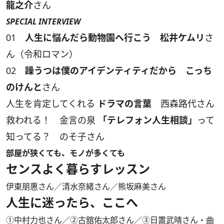
龍之介
さん
SPECIAL INTERVIEW
01
人生に悩んだら動物園へ行こう 松井ケムリ
さ
ん（令和ロマン）
02
躁うつは僕のアイデンティティだから こっち
のけんと
さん
人生を肯定してくれる
ドラマの言葉
西森路代さん
救われる！ 金言の泉
「テレフォン人生相談」
って
知ってる？ のそ子さん
部屋が狭くても、モノが多くても
センスよく暮らすレッスン
伊東朋惠さん／清水奈緒さん／熊坂麻美さん
人生に迷ったら、ここへ
①中村力也さん／②古舘佑太郎さん／③日置武晴さん・曲