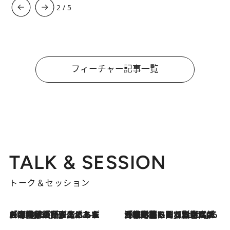
3
/
5
フィーチャー記事一覧
TALK & SESSION
トーク＆セッション
2026.8.3
「今後値上げがあるとすれば…」「リスクがあるのは今年の冬」エネルギー専門家が語る、ホルムズ海峡封鎖が家庭にもたらす“ある心配”
2026.8.3
「住宅建てられない…」「サーチャージ料の高値が続いている」ホルムズ海峡封鎖による影響はいつまで続く？《エネルギー専門家に聞く“どうなる日本の暮らし”》